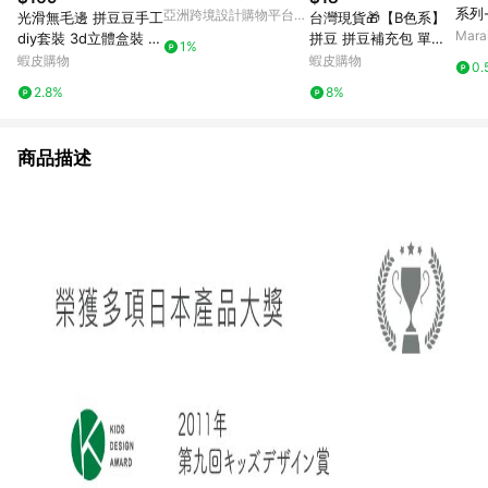
系列
亞洲跨境設計購物平台
光滑無毛邊 拼豆豆手工
台灣現貨🎁【B色系】
初體驗
Pinkoi
Mar
diy套裝 3d立體盒裝 拼
拼豆 拼豆補充包 單色
1%
豆融合豆 男孩 女孩 兒
補充 2.6MM拼豆 拼豆
蝦皮購物
蝦皮購物
0.
童益智拼圖 益智玩具
工具 拼豆材料包 拼豆
2.8%
8%
豆 MARD同色號 高品
質
商品描述