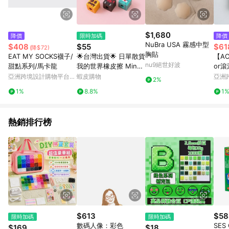
$1,680
降價
限時加碼
降價
NuBra USA 霧感中型
$408
$55
$61
(降$72)
胸貼
EAT MY SOCKS襪子/
🌟台灣出貨🌟 日單散貨
【AO
nu9絕世好波
甜點系列/馬卡龍
我的世界橡皮擦 Minec
or
raft 3D 史蒂夫末影人
裝版 
亞洲跨境設計購物平台
蝦皮購物
亞洲
2%
鉛筆頭橡皮 橡皮擦 可
Pinkoi
Pinko
1%
8.8%
1
愛 擦子
熱銷排行榜
$613
$58
限時加碼
限時加碼
數碼人像：彩色
SES 
$169
$18