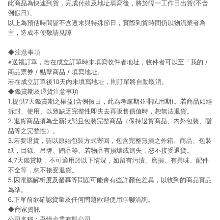
此商品為快速到貨，完成付款及地址填寫後，將於隔一工作日出貨(不含
例假日)。
以上為預估時間皆不含週末與特殊節日，實際到貨時間仍以物流業者為
主，造成不便敬請見諒
◆注意事項
※送禮訂單，若在成立訂單時未填寫收件者地址，收件者可以至「我的 /
商品票券 / 點擊商品 / 填寫地址。
若在成立訂單後10天內未填寫地址，則訂單將自動取消。
◆鑑賞期及退貨注意事項
1.提供7天鑑賞期之權益(含例假日，此為考慮期並非試用期)。若商品如經
拆封、使用、以致缺乏完整性即失去再販售價值時，恕無法退貨。
2.退貨商品須為全新狀態且包裝完整商品（保持退貨商品、內外包裝、贈
品等之完整性）。
3.若要退貨，請以原始包裝方式寄回，包含完整無損之外箱、商品、包裝
紙，目錄、吊牌、贈品等。若物品有損壞或遺失，恕不接受退貨。
4.7天鑑賞期，不可適用於以下情況，如留有污漬、磨損、有異味、配件
不全等，恕不接受退貨。
5.因電腦解析度及螢幕等問題可能會有些許顏色差異，以收到的商品實品
為準。
6.下單前欲確認貨量及任何問題歡迎使用聊聊洽詢。
◆商家資訊
公司名稱：吾憶企業有限公司