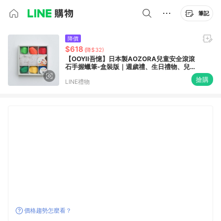
筆記
降價
$618
(降$32)
【OOYII吾憶】日本製AOZORA兒童安全滾滾
石手握蠟筆-盒裝版｜週歲禮、生日禮物、兒
童節禮物｜【快速出貨】
搶購
LINE禮物
價格趨勢怎麼看？