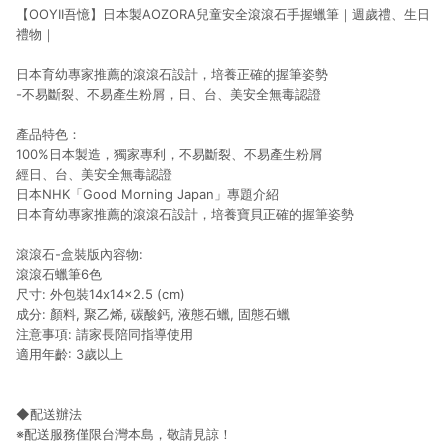
【OOYII吾憶】日本製AOZORA兒童安全滾滾石手握蠟筆｜週歲禮、生日
禮物｜
日本育幼專家推薦的滾滾石設計，培養正確的握筆姿勢
-不易斷裂、不易產生粉屑，日、台、美安全無毒認證
產品特色：
100%日本製造，獨家專利，不易斷裂、不易產生粉屑
經日、台、美安全無毒認證
日本NHK「Good Morning Japan」專題介紹
日本育幼專家推薦的滾滾石設計，培養寶貝正確的握筆姿勢
滾滾石-盒裝版內容物:
滾滾石蠟筆6色
尺寸: 外包裝14x14x2.5 (cm)
成分: 顏料, 聚乙烯, 碳酸鈣, 液態石蠟, 固態石蠟
注意事項: 請家長陪同指導使用
適用年齡: 3歲以上
◆配送辦法
※配送服務僅限台灣本島，敬請見諒！