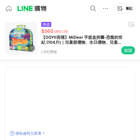
筆記
降價
$560
(降$139)
【OOYII吾憶】MiDeer 手提盒拼圖-恐龍的世
紀 (104片)｜兒童節禮物、生日禮物、兒童禮
物、聖誕禮物｜
搶購
LINE禮物
價格趨勢怎麼看？