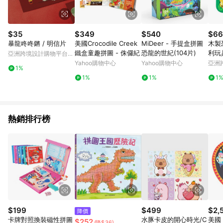
$35
$349
$540
$66
暴龍咚咚鏘 / 明信片
美國Crocodile Creek
MiDeer - 手提盒拼圖
木製
鐵盒童趣拼圖 - 侏儸紀
恐龍的世紀(104片)
利玩
亞洲跨境設計購物平台
2 3
Pinkoi
Yahoo購物中心
Yahoo購物中心
亞洲
1%
Pinko
1%
1%
1
熱銷排行榜
$199
$499
$2,
降價
卡牌對照換裝磁性拼圖
水豚卡皮的開心時光/C
美國 T
$252
(降$36)