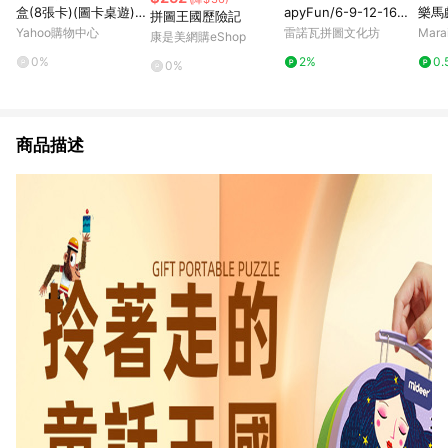
盒(8張卡)(圖卡桌遊)
apyFun/6-9-12-16片
樂馬
拼圖王國歷險記
【888便利購】
拼圖/EDUCA
Yahoo購物中心
雷諾瓦拼圖文化坊
Mar
康是美網購eShop
0%
2%
0.
0%
商品描述