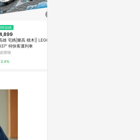
限時加碼
限時加碼
限時加碼
4,899
$3,033
$1,475
|高雄 宅媽|樂高 積木|| LEGO“6
||高雄 宅媽|樂高 積木|| LEGO“6
[樂享積木] LE
337“ 特快客運列車
0501 熔岩國度雲霄飛車樂園“
車 Knight Bu
波特系列
皮購物
蝦皮購物
蝦皮購物
2.4%
2.4%
1%