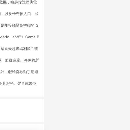
上遊戲機，喚起你對經典電
量旋鈕，以及卡帶插入口，並
是剛接觸樂高拼砌的 G
rio Land™》Game B
給喜愛超級瑪利歐™ 或
 模型、追蹤進度、將你的所
設計，獻給喜歡動手透過
分，不具燈光、聲音或數位