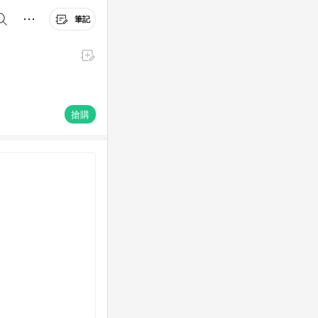
筆記
搶購