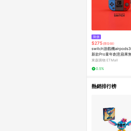
降價
$275
(降$68)
switch游戲機airpod
新款Pro童年創意蘋果
殼
東森購物 ETMall
0.5%
熱銷排行榜