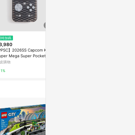
限時加碼
限時加碼
$179
3,980
$1,700
(雙重省$
經典遊戲手柄手機
PPSC】2026SS Capcom Kith
[樂享積木] LEGO 72046 Game
el 11 10 9 8
yper Mega Super Pocket GA
Boy™ 瑪利歐系列
9A 8A 7A 6A
E BOY 掌機
蝦皮購物
皮購物
蝦皮購物
8%
1%
1%