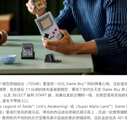
 模型拼砌組合（72046）重溫第一次玩 Game Boy™ 時的興奮心情。這款
禮，包含接近 1:1 比例的積木版複製模型，重現了初代任天堂 Game Boy 
鍵、以及 SELECT 鍵和 START 鍵，就像玩真的主機時一樣。此模型還有其他經典 
，還有卡帶插入口。
end of Zelda™: Link's Awakening》或《Super Mario Land™》G
面）量身打造你的展示品。將你的作品放在拼砌式展示座上，完成一款懷舊擺
ilder 應用程式中找到此任天堂樂高展示盒組的逐步拼砌說明。這款盒組包含 421