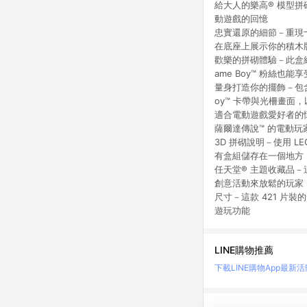
給大人的樂高® 模型拼砌
動遊戲的回憶
忠實還原的細節－重現十字
在底座上展示你的積木版 G
歡樂的拼砌體驗－此盒
ame Boy™ 粉絲也
量身打造你的擺飾－包含可互換的
oy™ 卡帶與光柵畫面
適合電動遊戲愛好者的
薩爾達傳說™ 的電動玩
3D 拼砌說明－使用 L
有盒組儲存在一個地方
任天堂® 主題收藏品
創意活動來放鬆的玩家
尺寸－這款 421 片裝
遊玩功能
LINE購物推薦
下載LINE購物App
最新活