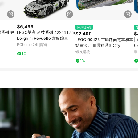
$6,499
限時加碼
尼系列 史
LEGO樂高 科技系列 42214 Lam
$2,499
$
borghini Revuelto 超級跑車
LEGO 60423 市區路面電車和車
|
PChome 24h購物
站🟦淡北 🟩電積系🟨City
0
蝦皮購物
蝦
1%
1%