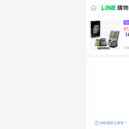
降
$1
【必
LI
價格趨勢怎麼看？