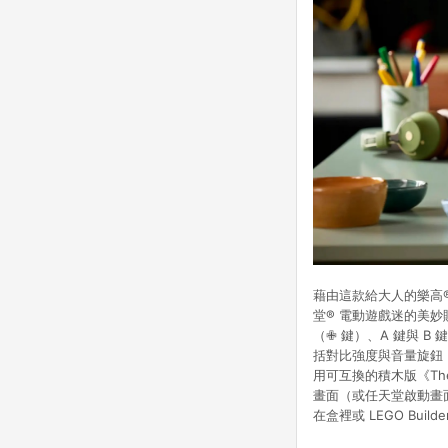
藉由這款給大人的樂高®
堂® 電動遊戲迷的美妙贈
（✙ 鍵）、A 鍵與 B 
括對比強度與音量旋鈕
用可互換的積木版《The Leg
畫面（或任天堂啟動畫
在盒裡或 LEGO Bu