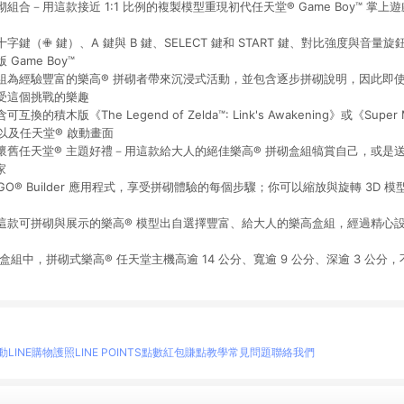
組合－用這款接近 1:1 比例的複製模型重現初代任天堂® Game Boy™ 掌
鍵（✙ 鍵）、A 鍵與 B 鍵、SELECT 鍵和 START 鍵、對比強度與音
ame Boy™
組為經驗豐富的樂高® 拼砌者帶來沉浸式活動，並包含逐步拼砌說明，因此即使
能享受這個挑戰的樂趣
積木版《The Legend of Zelda™: Link's Awakening》或《Super Ma
，以及任天堂® 啟動畫面
懷舊任天堂® 主題好禮－用這款給大人的絕佳樂高® 拼砌盒組犒賞自己，或是送
家
EGO® Builder 應用程式，享受拼砌體驗的每個步驟；你可以縮放與旋轉 3D
－這款可拼砌與展示的樂高® 模型出自選擇豐富、給大人的樂高盒組，經過精心
的盒組中，拼砌式樂高® 任天堂主機高逾 14 公分、寬逾 9 公分、深逾 3 公
動
LINE購物護照
LINE POINTS點數紅包
賺點教學
常見問題
聯絡我們