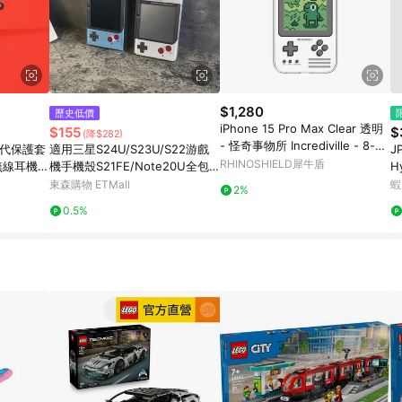
$1,280
歷史低價
iPhone 15 Pro Max Clear 透明
$155
$
(降$282)
- 怪奇事物所 Incrediville - 8-bit
s3代保護套
適用三星S24U/S23U/S22游戲
J
所長飼育家
RHINOSHIELD犀牛盾
無線耳機盒
機手機殼S21FE/Note20U全包
H
防摔軟殼iPhone14創意照片保護
M
東森購物 ETMall
蝦
2%
套
0.5%