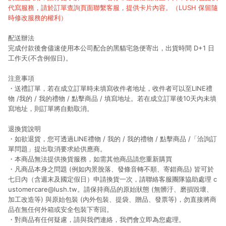
代寫服務，請於訂單查詢頁面聯繫客服，提供卡片內容。（LUSH 保留隨
時修改服務的權利）
配送辦法
完成付款後會儘速使用本公司配合的黑貓宅急便寄出，出貨時間 D+1 日
工作天(不含例假日)。
注意事項
・送禮訂單，若在成立訂單時未填寫收件者地址，收件者可以至LINE禮
物 /我的 / 我的禮物 / 點擊商品 / 填寫地址。若在成立訂單後10天內未填
寫地址，則訂單將自動取消。
退換貨說明
・如欲退貨，您可透過LINE禮物 / 我的 / 我的禮物 / 點擊商品 /「洽詢訂
單問題」提出取消要求給供應商。
・本商品無法提供換貨服務，如需其他商品請您重新購買
・凡商品本身之問題 (例如內景脫落、發條音轉不順、寄錯商品) 皆可於
七日內（含週末及國定假日）申請換貨一次，請聯絡客服團隊協助處理 c
ustomercare@lush.tw。請保持商品的原始狀態 (無髒汙、磨損毀壞、
加工改造等) 與原始包裝 (內外包裝、提袋、贈品、發票等)，勿直接將商
品在無任何外箱或安全包裝下寄回。
・對商品有任何疑慮，請與我們連絡，我們會立即為您處理。