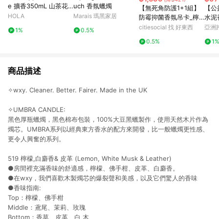
e 擴香350mL 山茶花
uch 香氛蠟燭
【無死角防護1+1組】
【公
與蓮花
HOLA
Marais 瑪黑家居
防霉抑菌香氛吊卡_檸
水泥
檬紅茶_單包組(共3片)
煙燻
citiesocial 找 好東西
亞洲
1%
0.5%
+防霉抑菌香氛長方卡_
Pinko
0.5%
1
迷迭山林_單包組
商品描述
✧wxy. Cleaner. Better. Fairer. Made in the UK
✧UMBRA CANDLE:
黑色厚瓶蠟燭，黑色棉布包裝，100%大豆黑蠟製作，使用天然木片作為
燭芯。UMBRA系列以經典東方香水的配方來開發，比一般蠟燭更性感、
更令人興奮的系列。
519 檸檬,白麝香& 皮革 (Lemon, White Musk & Leather)
●房間裡充滿香味的舒適感，檸檬、佛手柑、皮革、白麝香。
●在wxy，我們喜歡木製燭芯的爆裂聲和美感，以及它們驚人的香味
●香味指南:
Top：檸檬、佛手柑
Middle：鳶尾、茉莉、玫瑰
Bottom：香草、皮革、白 木