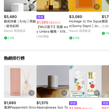
$5,480
$3,080
$1,
降價
藝術掛畫｜Erdy | 黑貓
Homage to the Squar
圓形
$1,580
(降$300)
- 銀色鋁框
e(Sunny Days) | Jose
亞洲
【WUZ屋子】英國 wx
f Albers - 銀色鋁框-中
Pinko
Marais 瑪黑家居
Marais 瑪黑家居
y Umbra 蠟燭 - 519
1
尺寸
檸檬,白麝香& 皮革
LINE禮物
0.5%
0.5%
熱銷排行榜
$1,680
$1,570
降價
降價
澳洲Peppermint Grov
Alpenglowee Sun To
$1,599
$97
(降$421)