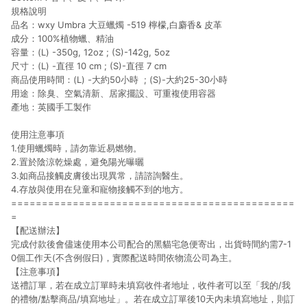
規格說明
品名：wxy Umbra 大豆蠟燭 -519 檸檬,白麝香& 皮革
成分：100%植物蠟、精油
容量：(L) -350g, 12oz ; (S)-142g, 5oz
尺寸：(L) -直徑 10 cm ; (S)-直徑 7 cm
商品使用時間：(L) -大約50小時 ; (S)-大約25-30小時
用途：除臭、空氣清新、居家擺設、可重複使用容器
產地：英國手工製作
使用注意事項
1.使用蠟燭時，請勿靠近易燃物。
2.置於陰涼乾燥處，避免陽光曝曬
3.如商品接觸皮膚後出現異常，請諮詢醫生。
4.存放與使用在兒童和寵物接觸不到的地方。
==============================================
=
【配送辦法】
完成付款後會儘速使用本公司配合的黑貓宅急便寄出，出貨時間約需7-1
0個工作天(不含例假日)，實際配送時間依物流公司為主。
【注意事項】
送禮訂單，若在成立訂單時未填寫收件者地址，收件者可以至「我的/我
的禮物/點擊商品/填寫地址」。若在成立訂單後10天內未填寫地址，則訂