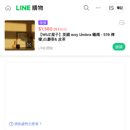
筆記
降價
$1,580
(降$300)
【WUZ屋子】英國 wxy Umbra 蠟燭 - 519 檸
檬,白麝香& 皮革
搶購
LINE禮物
價格趨勢怎麼看？