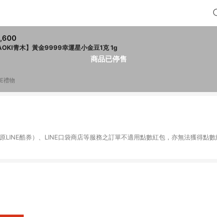
,600
AOKI青木】黃金9999幸運星小金豆1克 1g
商品已停售
NE禮物
物（原LINE酷券）、LINE口袋商店等服務之訂單不適用點數紅包，亦無法獲得點數