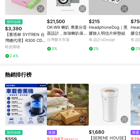
$21,500
$215
$75
限時加碼
OK-W9 喇叭 專業分音
HeadphoneDog｜黑
Hea
$3,390
器設計，加強喇叭保護
膠旅人明信片杯墊組
膠立
【賽塔林 SYITREN 台
線路降低喇叭故障機
殼－
台灣樂天市場
有.設計uDesign
有.設
灣總代理】R300 CD播
率， 完美呈現音樂的訴
放器 高音質 便攜式 藍
蝦皮購物
3%
2%
2
求。
牙 (青春少女粉-限量)
2.4%
熱銷排行榜
$1,680
限時加碼
降價
降價
【SERENE HOUSE】
$559
$2,987
$29
(降$873)