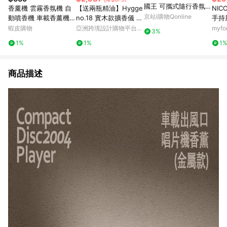
國王 可攜式隨行香氛膠
香薰機 雲霧香氛機 自
【送兩瓶精油】Hygge
NIC
囊機
京站i購物Qonline
動噴香機 車載香薰機
no.18 實木款擴香儀 送
手持風
雲霧香薰機 智能香薰機
禮推薦 香氛機
林綠
蝦皮購物
亞洲跨境設計購物平台
myf
3%
觀景香薰機 噴霧香薰機
Pinkoi
1%
1%
1
智能香氛機 香氛機 擴
香機
商品描述