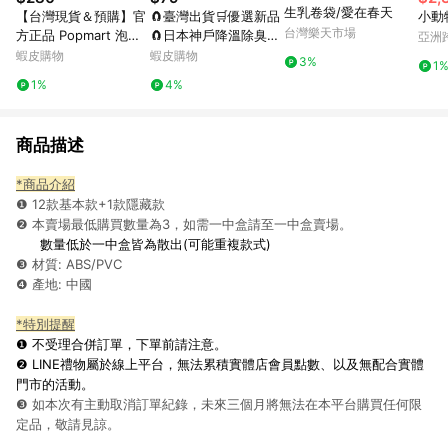
生乳卷袋/愛在春天
【台灣現貨＆預購】官
🧲臺灣出貨🛒優選新品
小動物
台灣樂天市場
方正品 Popmart 泡泡
🧲日本神戶降溫除臭魔
亞洲
瑪特 DIMOO WORLD
盒 除塵魔盒 空氣魔盒
Pinko
蝦皮購物
蝦皮購物
3%
1
× PIXAR聯名系列手辦
淨化空氣 吸附粉塵去異
1%
4%
公仔盲盒禮物
味 除黴味 除塵 吸塵 淨
化
商品描述
*商品介紹
❶ 12款基本款+1款隱藏款
❷ 本賣場最低購買數量為3，如需一中盒請至一中盒賣場。
數量低於一中盒皆為散出(可能重複款式)
❸ 材質: ABS/PVC
❹ 產地: 中國
*特別提醒
❶ 不受理合併訂單，下單前請注意
。
❷ LINE禮物屬於線上平台，無法累積實體店會員點數、以及無配合實體
門市的活動。
❸ 如本次有主動取消訂單紀錄，未來三個月將無法在本平台購買任何限
定品，敬請見諒。