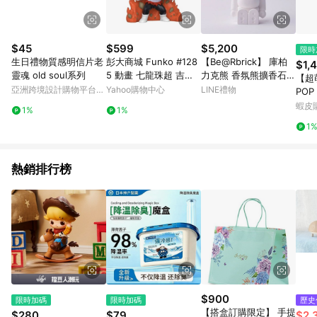
$45
$599
$5,200
限時
生日禮物質感明信片老
彭大商城 Funko #128
【Be@Rbrick】 庫柏
$1,
靈魂 old soul系列
5 動畫 七龍珠超 吉連
力克熊 香氛熊擴香石
【超
w/Energy Base 夜光
馬卡龍雙色版（紫色黃
亞洲跨境設計購物平台
Yahoo購物中心
LINE禮物
POP 
版
色-水果派對香氛）
Pinkoi
em
蝦皮
1%
1%
(EM
1
熱銷排行榜
$900
限時加碼
限時加碼
歷史
【搭盒訂購限定】 手提
$280
$79
$2,