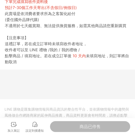
下單完成填寫收件資料後
預計7-30個工作天寄出(不含假日/例假日)
此賣場是依消費者要求所為之客製化給付
(委任國外品牌代購)
不適用於七天鑑賞期、無法提供換貨服務，如需其他商品請您重新購買
【注意事項】
送禮訂單，若在成⽴訂單時未填寫收件者地址，
收件者可以⾄ LINE 禮物 /我的 / 我的禮物 /
點擊商品 / 填寫地址。若在成⽴訂單後
10
天內
未填寫地址，則訂單將⾃
動取消
LINE 購物是匯集購物情報與商品資訊的整合性平台，並依購物情報中的趨勢與
風格做合作網路商家的延伸商品推薦，商品資料更新會有時間差，請務必點擊
商品至各合作網路商家，確認現售價與購物條件，一切資訊以合作廠商網頁為
商品已停售
準。
加入筆記
設定到價通知