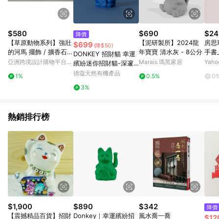
$580
$690
$24
降價
【草原動物系列】強壯
【泥研製所】2024龍
房思
$699
(降$50)
的河馬 擺飾 / 擴香石 /
年寶寶 清水灰 - 8公分
手書
DONKEY 招財貓 幸運
DIY上色
亞洲跨境設計購物平台
Marais 瑪黑家居
Yah
繽紛迷你招財貓-深邃
Pinkoi
藍 約7*5*10cm (DK02
德蔻天然有機產品
1%
0.5%
0
5)
3%
熱銷排行榜
$1,900
$890
$342
降價
【震撼精品百貨】招財
Donkey｜幸運繽紛招
風水喬一喬
$12