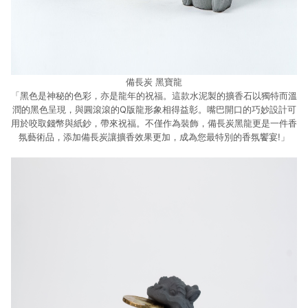
備長炭 黑寶龍
「黑色是神秘的色彩，亦是龍年的祝福。這款水泥製的擴香石以獨特而溫
潤的黑色呈現，與圓滾滾的Q版龍形象相得益彰。嘴巴開口的巧妙設計可
用於咬取錢幣與紙鈔，帶來祝福。不僅作為裝飾，備長炭黑龍更是一件香
氛藝術品，添加備長炭讓擴香效果更加，成為您最特別的香氛饗宴!」