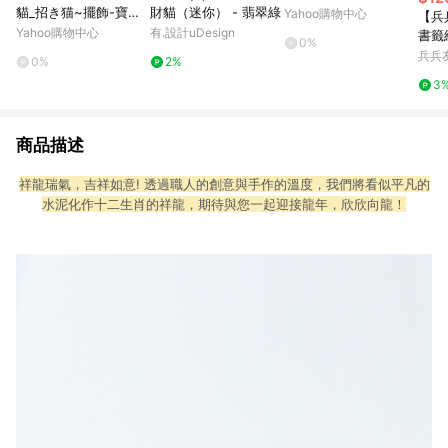
貓_招き猫~擺飾-寶石
財貓（迷你） - 翡翠綠
Yahoo購物中心
【兵
【共1款】
Yahoo購物中心
有.設計uDesign
書籤
0%
兵兵
0%
2%
3
商品描述
祥龍瑞氣，吉祥如意! 透過職人的創意與手作的溫度，我們將看似平凡的
水泥化作十二生肖的祥龍，期待與您一起迎接龍年，欣欣向龍！