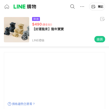
筆記
降價
$490
(降$50)
【好運龍來】龍年寶寶
搶購
LINE禮物
價格趨勢怎麼看？