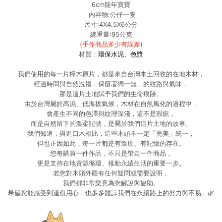
6cm龍年寶寶
內容物:公仔一隻
尺寸:4X4.5X6公分
總重量:95公克
(手作商品多少有誤差)
材質：
環保水泥、色漿
我們使用的每一片樟木原片，都是來自台灣本土回收的在地木材，
經過時間與自然洗禮，保留著獨一無二的紋路與氣味，
那是這片土地賦予我們的生命痕跡。
由於台灣屬於高濕、低海拔氣候，木材在自然風化的過程中，
會產生不同的色澤與紋理深淺，這不是瑕疵，
而是自然留下的溫柔記號，是屬於我們這片土地的故事。
我們知道，與進口木相比，這些木頭不一定「完美」統一，
但也正因如此，每一片都是有溫度、有記憶的存在。
您每購買一件作品，不只是帶走一件商品，
更是支持在地資源循環、推動永續生活的重要一步。
若您對木頭外觀有任何疑問或需要說明，
我們都非常樂意為您解說與協助。
希望您能感受到這份用心，也多多體諒我們在永續路上的努力與不易。🌿