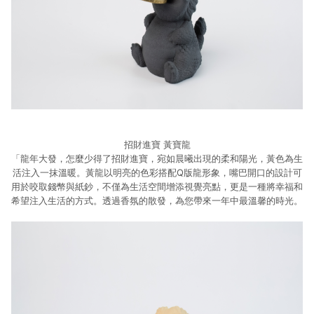
招財進寶 黃寶龍
「龍年大發，怎麼少得了招財進寶，宛如晨曦出現的柔和陽光，黃色為生
活注入一抹溫暖。黃龍以明亮的色彩搭配Q版龍形象，嘴巴開口的設計可
用於咬取錢幣與紙鈔，不僅為生活空間增添視覺亮點，更是一種將幸福和
希望注入生活的方式。透過香氛的散發，為您帶來一年中最溫馨的時光。