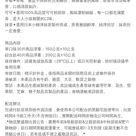
草莓✦草莓、覆盆子與餅乾完美融合，層層遞進的風味，散發菩淡淡莓果
香，口感清甜如許。
可可✦選用100%高品質可可粉烘焙，風味濃郁細膩，每一口都充滿驚
喜，是大人小孩都愛的口味。
抹茶✦選用日本小柳津抹茶製作而成，茶香雅韻醇厚、純淨回甘，抹茶控
一定會愛。
商品內容
單口味30片商品淨重：150公克±10公克
綜合款40片商品淨重：200公克±10公克
保存條件：請避免儲放高溫（28℃以上）或日光照射處，拆封後請儘早
食用完畢
有效日期：標示於外盒，係指商品未開封狀態且依上述條件保存
過敏原：本產品含有牛奶、雞蛋、大豆、麩質之穀物
警語：本產品生產線製程產房，其設備或生產管線有處理芒果、花生、堅
果類、芝麻、種子類及其製品的產品，食物過敏者請留意。
配送辦法
完成付款並填寫收件資訊後，會使用本公司配合的黑貓宅急便寄出，出貨
時間4-5個工作天(不含例假日)，實際配送時間依物流公司時間為主。
📍物流繁盛期出貨公告：農曆年前&母親節前&父親節前&中秋節前&雙11
購物節，節日期間黑貓貨運量大，可能會延期1-3天到貨 (延期天數不含
黑貓公休日)，若有造成不便之處敬請見諒。📍