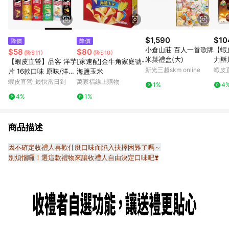
$1,590
$10
降價
降價
小倉山莊 百人一首歌牌
【蝦
$58
$80
(降$11)
(降$10)
米菓禮盒(大)
力酥片
【蝦皮直營】品客 洋芋
[家速配]金牛角家庭號-
盒 
新光三越skm online
蝦皮
片 16款口味 原味/洋
海鹽玉米
可可
蔥/披薩/起司 薯片 餅
蝦皮直營_最快當日到
萬家福線上購物
1%
4
心 
乾 零食 罐裝洋芋片
4%
1%
商品描述
因不確定收禮人喜歡什麼口味而陷入抉擇困難了嗎～
別煩惱囉！選這款禮物來讓收禮人自由決定口味吧❣️