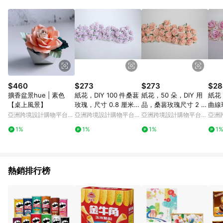
$460
$273
$273
$28
擴香盆景hue | 素色
紙花，DIY 100 件桑葚
紙花，50 朵，DIY 用
紙花，
【桌上風景】
玫瑰，尺寸 0.8 厘米，
品，桑葚玫瑰尺寸 2 厘
曲線
淡紫色。
米，桃紅。
米，
亞洲跨境設計購物平台
亞洲跨境設計購物平台
亞洲跨境設計購物平台
亞洲
Pinkoi
Pinkoi
Pinkoi
Pinko
1%
1%
1%
1
熱銷排行榜