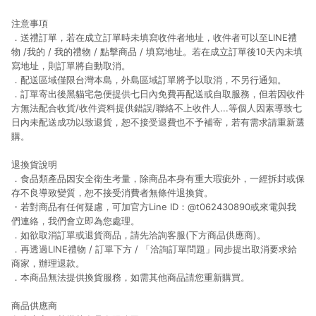
注意事項
．送禮訂單，若在成立訂單時未填寫收件者地址，收件者可以至LINE禮
物 /我的 / 我的禮物 / 點擊商品 / 填寫地址。若在成立訂單後10天內未填
寫地址，則訂單將自動取消。
．配送區域僅限台灣本島，外島區域訂單將予以取消，不另行通知。
．訂單寄出後黑貓宅急便提供七日內免費再配送或自取服務，但若因收件
方無法配合收貨/收件資料提供錯誤/聯絡不上收件人...等個人因素導致七
日內未配送成功以致退貨，恕不接受退費也不予補寄，若有需求請重新選
購。
退換貨說明
．食品類產品因安全衛生考量，除商品本身有重大瑕疵外，一經拆封或保
存不良導致變質，恕不接受消費者無條件退換貨。
・若對商品有任何疑慮，可加官方Line ID：@t062430890或來電與我
們連絡，我們會立即為您處理。
．如欲取消訂單或退貨商品，請先洽詢客服(下方商品供應商)。
．再透過LINE禮物 / 訂單下方 / 「洽詢訂單問題」同步提出取消要求給
商家，辦理退款。
．本商品無法提供換貨服務，如需其他商品請您重新購買。
商品供應商