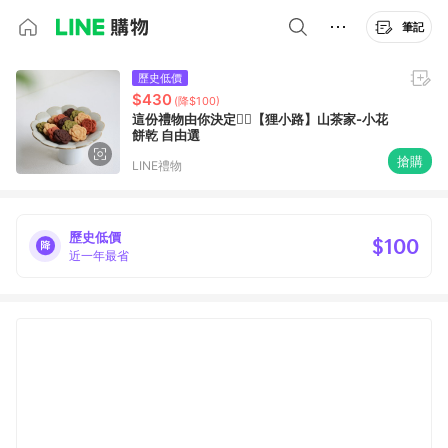
筆記
歷史低價
$430
(降$100)
這份禮物由你決定✌🏻【狸小路】山茶家-小花
餅乾 自由選
搶購
LINE禮物
歷史低價
$100
近一年最省