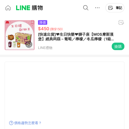
筆記
降價
$450
(降$150)
[快速出貨]❤️生日快樂❤️獅子座【MOS摩斯漢
堡】經典蒟蒻－葡萄／檸檬／冬瓜檸檬（1箱
共15杯）
搶購
LINE禮物
價格趨勢怎麼看？