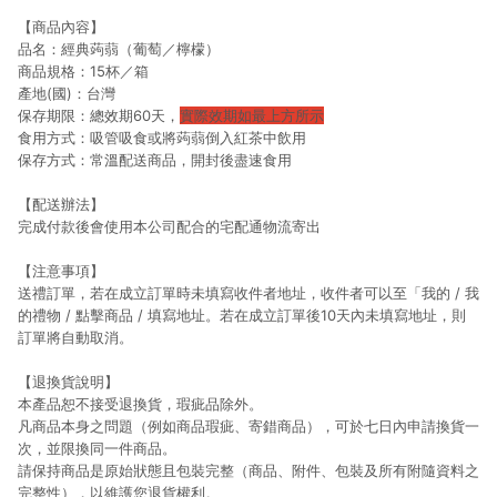
【商品內容】
品名：經典蒟蒻（葡萄／檸檬）
商品規格：15杯／箱
產地(國)：台灣
保存期限：總效期60天，
實際效期如最上方所示
食用方式：吸管吸食或將蒟蒻倒入紅茶中飲用
保存方式：常溫配送商品，開封後盡速食用
【配送辦法】
完成付款後會使用本公司配合的宅配通物流寄出
【注意事項】
送禮訂單，若在成立訂單時未填寫收件者地址，收件者可以至「我的 / 我
的禮物 / 點擊商品 / 填寫地址。若在成立訂單後10天內未填寫地址，則
訂單將自動取消。
【退換貨說明】
本產品恕不接受退換貨，瑕疵品除外。
凡商品本身之問題（例如商品瑕疵、寄錯商品），可於七日內申請換貨一
次，並限換同一件商品。
請保持商品是原始狀態且包裝完整（商品、附件、包裝及所有附隨資料之
完整性），以維護您退貨權利。