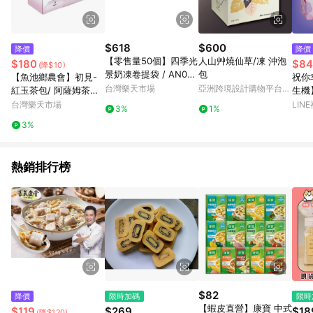
$618
$600
降價
降價
【零售量50個】四季光
人山艸燒仙草/凍 沖泡
$180
$84
(降$10)
景奶凍卷提袋 / AN030
包
【魚池鄉農會】初見-
祝你
03
台灣樂天市場
亞洲跨境設計購物平台
紅玉茶包/ 阿薩姆茶包
生機
Pinkoi
(2公克x20包入)
盒/4
台灣樂天市場
LIN
3%
1%
3%
熱銷排行榜
$82
降價
限時加碼
限時
【蝦皮直營】康寶 中式
$119
$269
$18
(降$120)