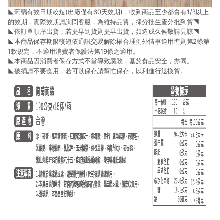
◣蒟蒻有效日期較短(出廠僅有60天效期)，收到商品至少都會有1/3以上
的效期，實際效期請詢問客服，為維持品質，採分批生產分批到貨◥
◣依訂單順序出貨，若提早到貨則提早出貨，如造成久候敬請見諒◥
◣本商品保存期限較短依通訊交易解除權合理例外情事適用準則第2條第
1款規定，不適用消費者保護法第19條之適用。
◣本商品因消費者保存方式不當導致腐敗，基於食品安全，亦同。
◣破損請不要食用，若可以保存請幫忙保存，以利進行退換貨。