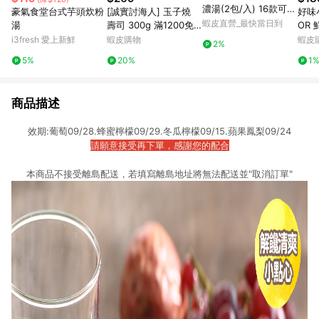
濃湯(2包/入) 16款可選
豪氣食堂台式芋頭炊粉
[誠實討海人] 玉子燒
好味小
玉米濃湯 全系列 康寶
蝦皮直營_最快當日到
湯
壽司 300g 滿1200免
OR
濃湯 湯包
運 海苔 玉子燒 日式風
拌飯
i3fresh 愛上新鮮
蝦皮購物
蝦皮
2%
味玉子燒 厚蛋燒 冷凍
木添
5%
20%
1
冷盤 蛋
商品描述
效期:葡萄09/28.蜂蜜檸檬09/29.冬瓜檸檬09/15.蘋果鳳梨09/24
請願意接受再下單，感謝您的配合
本商品不接受離島配送，若填寫離島地址將無法配送並"取消訂單"