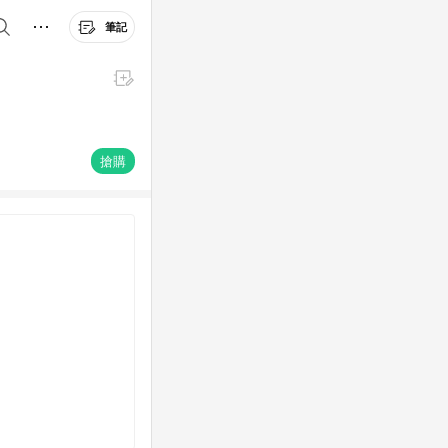
筆記
搶購