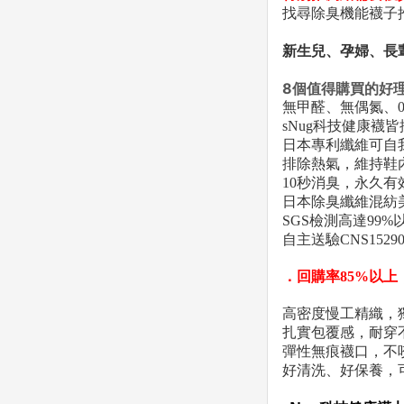
找尋除臭機能襪子
新生兒、孕婦、長
8個值得購買的好
無甲醛、無偶氮、
sNug科技健康襪皆
日本專利纖維可自
排除熱氣，維持鞋
10秒消臭，永久有
日本除臭纖維混紡
SGS檢測高達99
自主送驗CNS152
．回購率85%以上
高密度慢工精織，
扎實包覆感，耐穿
彈性無痕襪口，不
好清洗、好保養，