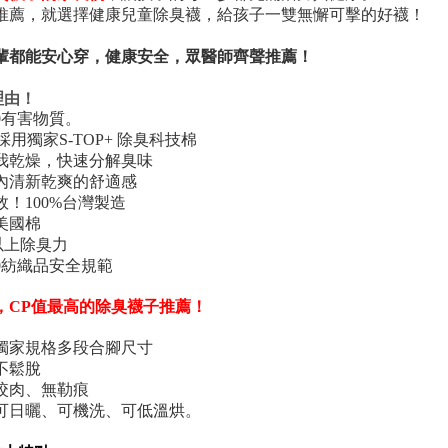
推薦，就選擇健康兒童除臭襪，給孩子一雙無懈可擊的好襪！
輩都能安心穿，健康安全，眾醫師齊聲推薦！
理由！
0有害物質。
採用獨家S-TOP+ 除臭科技棉
我乾燥，快速分解臭味
內清新乾爽的舒適感
效！100%台灣製造
美國棉
%以上除臭力
90紡織品安全規範
，CP值最高的除臭襪子推薦！
獨家規格多段合腳尺寸
不鬆脫
咬肉、無勒痕
可日曬、可機洗、可低溫烘。