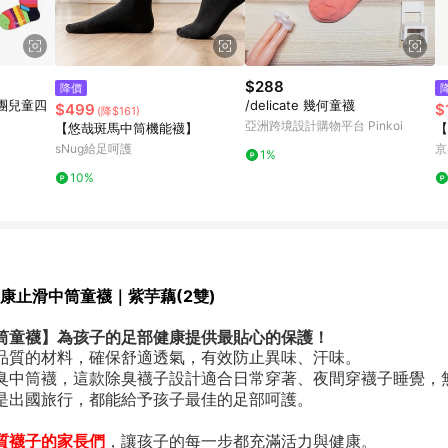
$288
降價
戲團兒童四
/delicate 幾何童襪
$499
$
(降$161)
亞洲跨境設計購物平台 Pinkoi
【悠哉斑馬中筒機能襪】
【
sNug給足呵護
京
1%
家
10%
紫芋藕(2雙)
 健康止滑中筒童襪｜
筒童襪】為孩子的足部健康提供最貼心的保護！
品質的材料，確保舒適透氣，有效防止異味、汗味。
臭中筒襪，這款除臭襪子設計適合日常穿著、夜間穿襪子睡覺，
是出國旅行，都能給予孩子最佳的足部呵護。
質襪子的家長們
，讓孩子的每一步都充滿活力與健康。