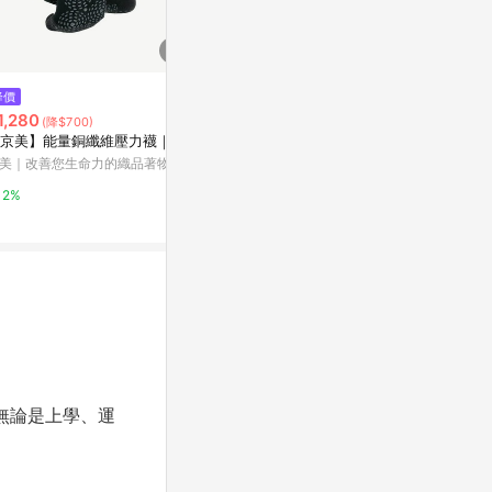
降價
限時加碼
限時加碼
1,280
$257
$590
(降$700)
京美】能量銅纖維壓力襪｜1雙
台灣-出貨🔥 兒童襪 女童純棉薄
中筒襪 2 雙入
款中筒 網眼透氣 夏季卡通寶寶學
美｜改善您生命力的織品著物專
adidas 官方網
生短襪
蝦皮購物
2%
5%
4%
無論是上學、運