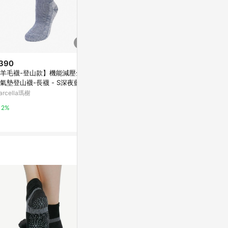
390
$79
$99
羊毛襪-登山款】機能減壓全起
FootSpa足弓加強提耳運動船襪-
無縫抗菌足弓氣
氣墊登山襪-長襪 - S深夜藍
Y字 - L海軍藍
霧紫
arcella瑪榭
Marcella瑪榭
Marcella瑪榭
2%
2%
2%