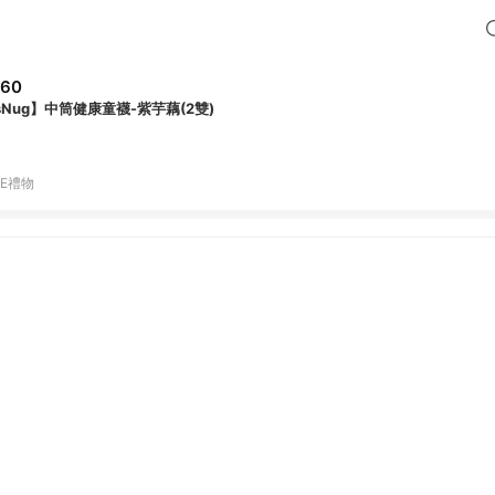
560
sNug】中筒健康童襪-紫芋藕(2雙)
NE禮物