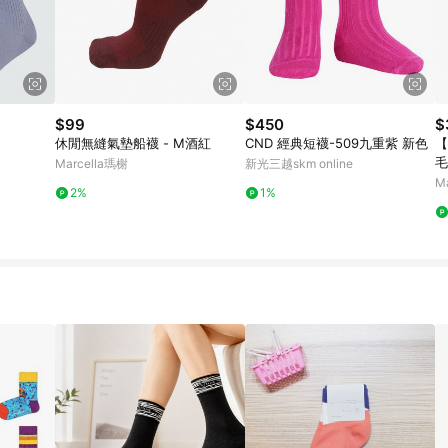
$99
$450
$
休閒無縫氣墊船襪 - M酒紅
CND 經典短襪-509九重紫 新色
【
毛
Marcella瑪榭
新光三越skm online
M
2%
1%