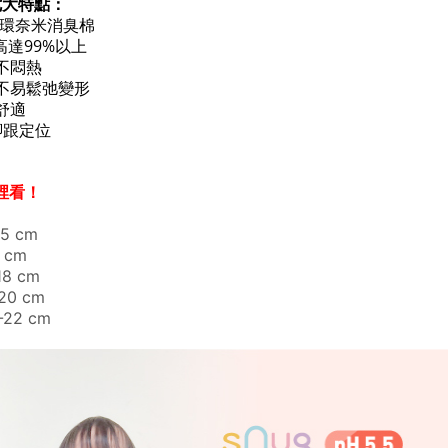
七大特點：
久循環奈米消臭棉
力高達99%以上
爽不悶熱
，不易鬆弛變形
舒適
腳跟定位
裡看！
.5 cm
 cm
18 cm
20 cm
-22 cm