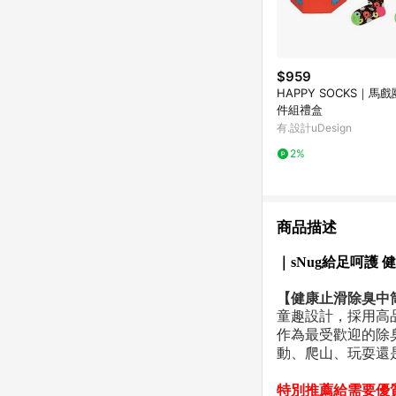
$959
HAPPY SOCKS｜馬
件組禮盒
有.設計uDesign
2%
商品描述
｜sNug給足呵護
【健康止滑除臭中
童趣設計，採用高
作為最受歡迎的除
動、爬山、玩耍還
特別推薦給需要優