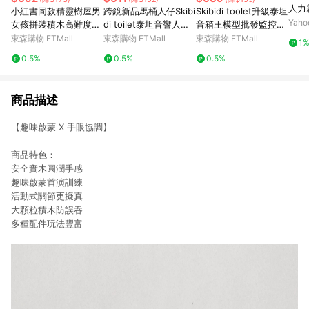
人力
小紅書同款精靈樹屋男
跨鏡新品馬桶人仔Skibi
Skibidi toolet升級泰坦
保衛地
Yah
女孩拼裝積木高難度巨
di toilet泰坦音響人電
音箱王模型批發監控人
蒙積
大型積木玩具生日禮物
視人監控人積木玩具
馬桶人周邊玩具積木
東森購物 ETMall
東森購物 ETMall
東森購物 ETMall
1
0.5%
0.5%
0.5%
商品描述
【趣味啟蒙 X 手眼協調】
商品特色：
安全實木圓潤手感
趣味啟蒙首演訓練
活動式關節更擬真
大顆粒積木防誤吞
多種配件玩法豐富