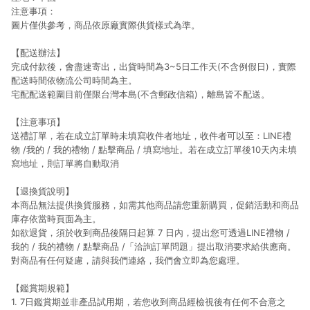
注意事項：
圖片僅供參考，商品依原廠實際供貨樣式為準。
【配送辦法】
完成付款後，會盡速寄出，出貨時間為3~5日工作天(不含例假日)，實際
配送時間依物流公司時間為主。
宅配配送範圍目前僅限台灣本島(不含郵政信箱)，離島皆不配送。
【注意事項】
送禮訂單，若在成立訂單時未填寫收件者地址，收件者可以至：LINE禮
物 /我的 / 我的禮物 / 點擊商品 / 填寫地址。若在成立訂單後10天內未填
寫地址，則訂單將自動取消
【退換貨說明】
本商品
無法提供換貨
服務，如需其他商品請您重新購買，促銷活動和商品
庫存依當時頁面為主。
如欲退貨，須於收到商品後隔日起算 7 日內，提出您可透過LINE禮物 /
我的 / 我的禮物 / 點擊商品 /「洽詢訂單問題」提出取消要求給供應商。
對商品有任何疑慮，請與我們連絡，我們會立即為您處理。
【鑑賞期規範】
1. 7日鑑賞期並非產品試用期，若您收到商品經檢視後有任何不合意之