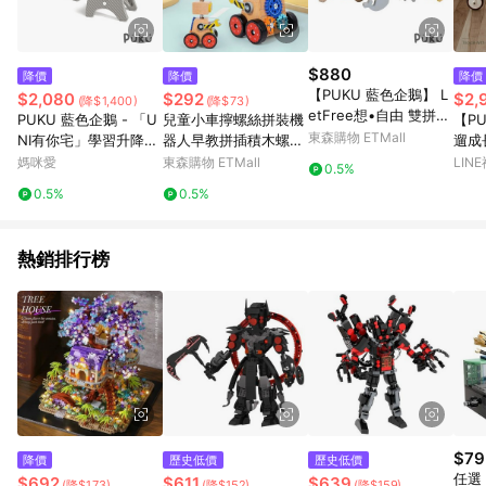
$880
降價
降價
降價
【PUKU 藍色企鵝】 L
$2,080
$292
$2,
(降$1,400)
(降$73)
etFree想•自由 雙拼配
PUKU 藍色企鵝 - 「U
兒童小車擰螺絲拼裝機
【PU
對積木車
東森購物 ETMall
NI有你宅」學習升降桌
器人早教拼插積木螺母
遛成
椅組
齒輪拆裝組合益智玩具
│兒
媽咪愛
東森購物 ETMall
LIN
0.5%
三輪
0.5%
0.5%
熱銷排行榜
$79
降價
歷史低價
歷史低價
任選
$692
$611
$639
(降$173)
(降$152)
(降$159)