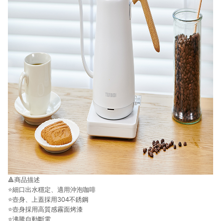
🔺
商品描述
⭐細口出水穩定、適用沖泡咖啡
⭐壺身、上蓋採用304不銹鋼
⭐壺身採用高質感霧面烤漆
⭐沸騰自動斷電