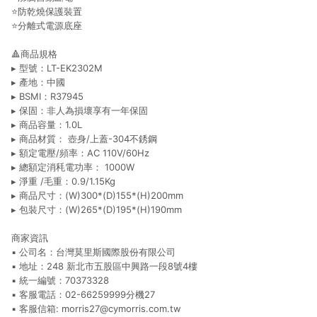
⭐防乾燒保護裝置
⭐分離式電源底座
🔺商品規格
▸ 型號：LT-EK2302M
▸ 產地：中國
▸ BSMI：R37945
▸ 保固：非人為損壞享有一年保固
▸ 商品容量：1.0L
▸ 商品材質： 壺身/上蓋-304不銹鋼
▸ 額定電壓/頻率：AC 110V/60Hz
▸ 總額定消秏電功率： 1000W
▸ 淨重 /毛重：0.9/1.15Kg
▸ 商品尺寸：(W)300*(D)155*(H)200mm
▸ 包裝尺寸：(W)265*(D)195*(H)190mm
商家資訊
▪️ 公司名：台灣莫里斯國際股份有限公司
▪️ 地址：248 新北市五股區中興路一段8號4樓
▪️ 統一編號：70373328
▪️ 客服電話：02-66259999分機27
▪️ 客服信箱: morris27@cymorris.com.tw