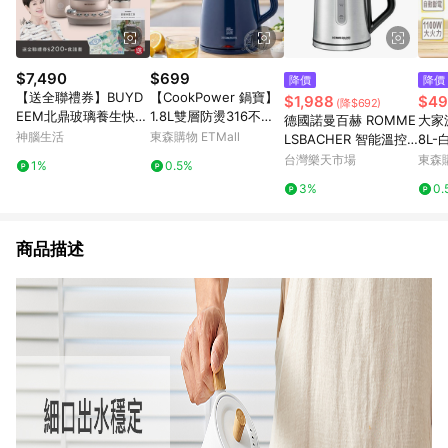
$7,490
$699
降價
降價
【送全聯禮券】BUYD
【CookPower 鍋寶】
$1,988
$49
(降$692)
EEM北鼎玻璃養生快煮
1.8L雙層防燙316不鏽
德國諾曼百赫 ROMME
大家
壺-粉漾美顏壼旗艦全
鋼保溫快煮壺(KT-9018
神腦生活
東森購物 ETMall
LSBACHER 智能溫控
8L-
配-茱萸粉-K2691-台灣
5)電茶壺/電熱水壺/泡
保溫快煮壺 WK 3000
台灣樂天市場
東森購
1%
0.5%
公司貨-陳月卿代言
茶壺/煮水壺
3%
0.
商品描述