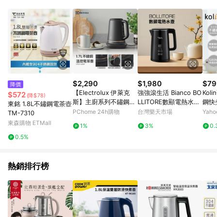
$2,290
$1,980
$79
降價
【Electrolux 伊萊克
強強滾生活 Bianco BO
Kol
$572
(降$78)
斯】主廚系列不鏽鋼溫
LLITORE數顯電熱水壺
鋼快煮
東銘 1.8L不鏽鋼電茶壺
控電茶壺(E7EK1-60B
熱水壺 快煮壺 KT020
2
PChome 24h購物
台灣樂天市場
Yah
TM-7310
P) 1.7公升/可拆式壺口
東森購物 ETMall
1%
3%
0.
濾網
0.5%
熱銷排行榜