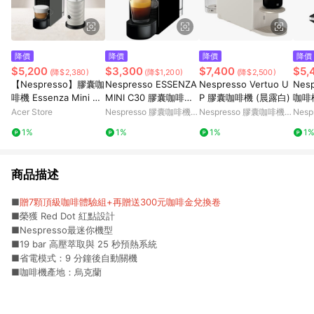
降價
降價
降價
降價
$5,200
$3,300
$7,400
$5,
(降$2,380)
(降$1,200)
(降$2,500)
【Nespresso】膠囊咖
Nespresso ESSENZA
Nespresso Vertuo U
Nesp
啡機 Essenza Mini 優
MINI C30 膠囊咖啡機
P 膠囊咖啡機 (晨露白)
咖啡
雅灰 Aeroccino3 白色
(鋼琴黑)
Acer Store
Nespresso 膠囊咖啡機官
Nespresso 膠囊咖啡機官
Nes
奶泡機組合 (贈咖啡組
方網站
方網站
方網
1%
1%
1%
1
+膠囊折扣金)
商品描述
■
贈7顆頂級咖啡體驗組+再贈送300元咖啡金兌換卷
■榮獲 Red Dot 紅點設計
■Nespresso最迷你機型
■19 bar 高壓萃取與 25 秒預熱系統
■省電模式：9 分鐘後自動關機
■咖啡機產地：烏克蘭