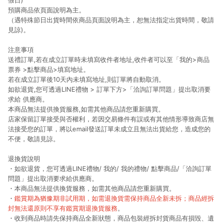
假日)
預購商品依頁面說明為主。
（遇特殊節日出貨時間依商品頁面說明為主，恕無法指定出貨時間，敬請
見諒)。
注意事項
送禮訂單,若在成立訂單時未填寫收件者地址,收件者可以至「我的>商品
票券 >點擊商品>填寫地址。
若在成立訂單後10天內未填寫地址,則訂單將自動取消。
如欲退貨,您可透過LINE禮物 > 訂單下方>「洽詢訂單問題」提出取消要
求給 供應商。
本商品無法提供換貨服務,如需其他商品請您重新購買。
店家保留訂單接受與否權利，若因交易條件有誤或有其他情形導致商店無
法接受您的訂單，將以email發送訂單未成立且無法出貨給您，造成您的
不便，敬請見諒。
退換貨說明
・如欲退貨，您可透過LINE禮物/ 我的/ 我的禮物/ 點擊商品/「洽詢訂單
問題」提出取消要求給供應商。
・本商品無法提供換貨服務，如需其他商品請您重新購買。
・
鑑賞期為猶豫期非試用期，如需退換貨需保持商品全新未拆；商品經拆
封無法還原則不享有鑑賞期退換貨服務
。
・收到商品時請先保持商品全新狀態，商品包裝經拆封貨商品有損毀、遺