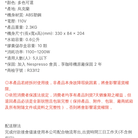
*顏色: 多色可選
*產地: 烏克蘭
*機身材質: ABS塑鋼
*電壓: 110V
*產品重量: 2.3KG
*機身尺寸(長x寬x高)(mm): 330 x 84 x 204
*水箱容量: 0.6公升
*膠囊儲存盒容量: 10 顆
*消耗功率: 1100~1200W
*適用人數(人): 5人以下
*保固: 加入 Nespresso 會員，享咖啡機原廠保固 2 年
*商檢字號：R33I12
◎本產品若經拆封使用後，非產品本身故障瑕疵因素，將會影響退貨權
限。
◎依照消費者保護法規定，消費者均享有產品到貨7天猶豫期之權益，但
退回產品必須是全新狀態且包裝完整 ( 保持產品、附件、包裝、廠商紙箱
及所有附隨文件或資料之完整性 ) ，否則將會影響退貨權限 。
配送辦法
完成付款後會儘速使用本公司配合物流寄出,出貨時間三日工作天(不含例