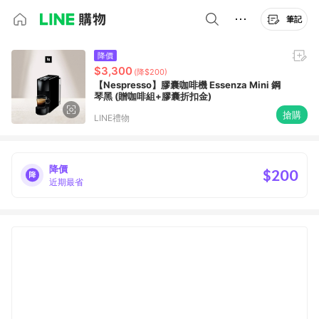
筆記
降價
$3,300
(降$200)
【Nespresso】膠囊咖啡機 Essenza Mini 鋼
琴黑 (贈咖啡組+膠囊折扣金)
搶購
LINE禮物
降價
$200
近期最省