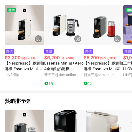
降價
降價
降價
降價
$3,300
$6,200
$5,200
$1,
(降$200)
(降$200)
(降$2,380)
【Nespresso】膠囊咖
Essenza Mini白+Aero
【Nespresso】膠囊咖
工作
啡機 Essenza Mini 純
4全自動奶泡機
啡機 Essenza Mini灰
LLO
潔白 (贈咖啡組+膠囊
雙層
LINE禮物
新光三越skm online
新光三越skm online
LIN
折扣金)
入禮盒
1%
1%
色)
啡飲
30
熱銷排行榜
質感