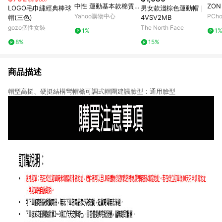
中性 運動基本款棉質運
ZON
LOGO毛巾繡經典棒球
男女款淺棕色運動帽｜
動帽 棒球帽(黑色/白
NF0
Yahoo購物中心
PCh
帽(三色)
4VSV2MB
色/米白色)
gozo個性女裝
The North Face
1%
1
8%
15%
商品描述
帽型高挺、硬挺結構彎帽檐可調式帽圍建議臉型：通用臉型