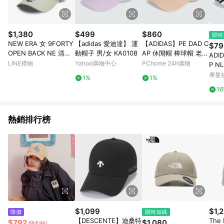
$1,380
$499
$860
限時
NEW ERA 女 9FORTY
【adidas 愛迪達】 運
【ADIDAS】PE DAD C
$79
OPEN BACK NE 清新
動帽子 男/女 KA0108
AP 休閒帽 棒球帽 老帽
ADID
薄荷 NE60435009
中 粉色-JN7137
LINE禮物
Yahoo購物中心
PChome 24h購物
P N
652
摩曼
1%
1%
1
熱銷排行榜
$1,099
$1,
降價
限時加碼
【DESCENTE】迪桑特
The 
$792
$1,080
(降$88)