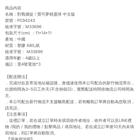
商品內容
名稱：對戰捕捉 ! 寶可夢精靈球 中文版
貨號：PC94243
核准字號：M33696
包裝尺寸(cm) ：11*14*11
產地：中國
材質：塑膠 ABS,紙
核准字號： M33696
適用年齡：4歲以上
備註：需4號電池*3
【配送辦法】
．完成付款及寄送地址確認後，會儘速使用本公司配合的新竹物流寄出，
出貨時間為3~5日工作天(不含例假日)，實際配送時間依物流公司時間為
主。
．本公司配合新竹物流不支援離島配送，若有離島訂單將自動為您取消，
請見諒。
【注意事項】
．送禮訂單，若在成立訂單時未填寫收件者地址，收件者可以至LINE禮
物 /我的 / 我的禮物 / 點擊商品 / 填寫地址。若在成立訂單後10天內未填
寫地址，則訂單將自動取消。
【退換貨說明】