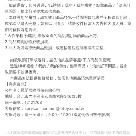
．如欲退貨，您可透過LINE禮物 / 我的 / 我的禮物 / 點擊商品 /「洽詢訂
單問題」提出取消要求給供應商。
．為維護您的權益，請於收到商品後第一時間開啟包裹並全程錄影存證，
確認產品是否完整，如有以下情形，請於收件日當天內告知客服人員，我
們將儘快為您處理。
1.因作業程序錯誤, 導致寄送的商品與訂購的商品不符。
2.商品有明顯瑕疵或損壞。
3.非人為因素導致商品毀損、或運輸過程包裝破損不完整。
．如欲取消訂單或退貨，請先洽詢品牌客服(下方商品供應商)
．透過LINE禮物 / 我的 / 我的禮物 / 點擊商品 /「洽詢訂單問題」提出
取消要求給供應商。
．本商品無法提供換貨服務，如需其他商品請您重新購買
【商家資訊】
公司名：麗嬰國際股份有限公司
地址：台北市內湖區南京東路六段346號5樓
統一編號：12121768
客服信箱：service_member@letoy.com.tw
客服時段：週一至週五，9:00～17:30 (國定例假日暫停服務)
LINE 購物是匯集購物情報與商品資訊的整合性平台，並依購物情報中的趨勢與