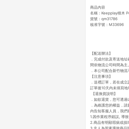
商品內容
名稱：Keepplay積木 
貨號：qm31786
核准字號：M33696
【配送辦法】
．完成付款及寄送地址
間依物流公司時間為主
．本公司配合新竹物流
【注意事項】
．送禮訂單，若在成立訂單
訂單後10天內未填寫
【退換貨說明】
．如欲退貨，您可透過LI
．為維護您的權益，請
內告知客服人員，我們
1.因作業程序錯誤, 
2.商品有明顯瑕疵或損
3.非人為因素導致商