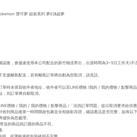
Pokemon 寶可夢 組裝系列 夢幻&超夢
確認後，會儘速使用本公司配合的新竹物流寄出，出貨時間為3~5日工作天(不
。
不支援離島配送，若有離島訂單將自動為您取消，請見諒。
時未填寫收件者地址，收件者可以至LINE禮物 /我的 / 我的禮物 / 點擊商品
地址，則訂單將自動取消。
NE禮物 / 我的 / 我的禮物 / 點擊商品 /「洽詢訂單問題」提出取消要求給供
於收到商品後第一時間開啟包裹並全程錄影存證，確認產品是否完整，如有以
將儘快為您處理。
導致寄送的商品與訂購的商品不符。
壞。
品毀損、或運輸過程包裝破損不完整。