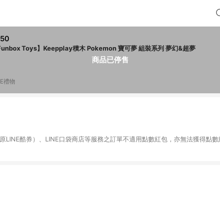
50
unbox Toys】Keepplay積木 Pokemon 寶可夢 組裝系列 夢幻&超夢
商品已停售
NE禮物
物（原LINE酷券）、LINE口袋商店等服務之訂單不適用點數紅包，亦無法獲得點數