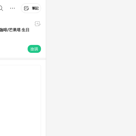
筆記
/芒果塔 生日
搶購