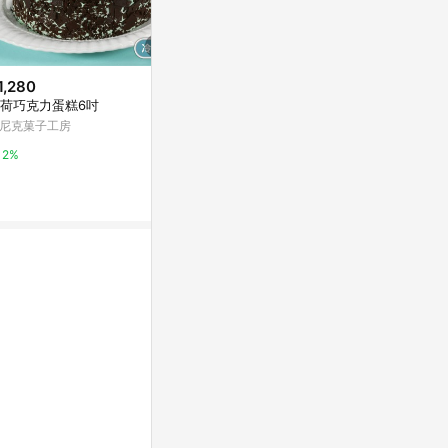
1,280
$149
限時加碼
荷巧克力蛋糕6吋
【85度C】149元午茶組好禮即享
$3,990
券(50元飲品+99元蛋糕)
尼克菓子工房
七夕告白禮盒
Yahoo購物中心
CHARLES & K
2%
0%
5%