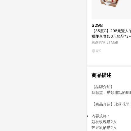
$298
【85度C】298元雙人
禮即享券(50元飲品*2
糕*2)
東森購物 ETMall
0%
商品描述
【品牌介紹】
我願堂，塔類甜點的風
【商品介紹】玫落花間
內容規格：
荔枝玫瑰塔2入
芒果乳酪塔2入