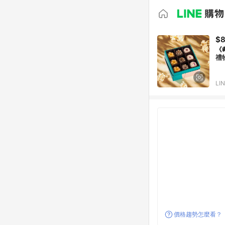
$
《
禮
LI
價格趨勢怎麼看？