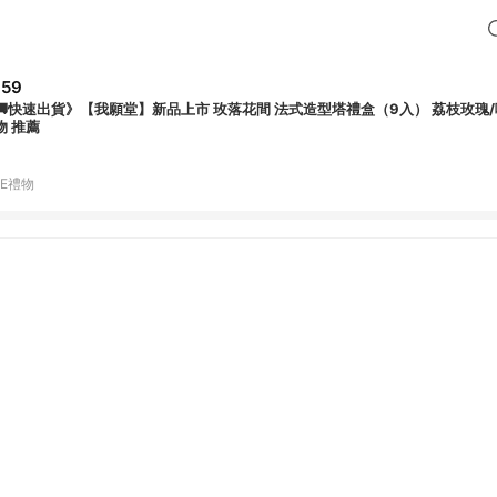
859
🚚快速出貨》【我願堂】新品上市 玫落花間 法式造型塔禮盒（9入） 荔枝玫瑰/咖啡
物 推薦
NE禮物