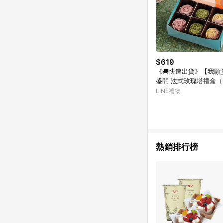
$619
《🚚快速出貨》【我願
盛開 法式玫瑰塔禮盒（
日禮物 抹茶塔 檸檬塔
LINE禮物
熱銷排行榜