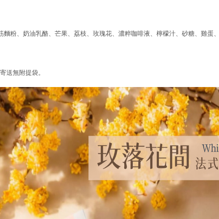
筋麵粉、奶油乳酪、芒果、荔枝、玫瑰花、濃粹咖啡液、檸檬汁、砂糖、雞蛋
，宅配寄送無附提袋。