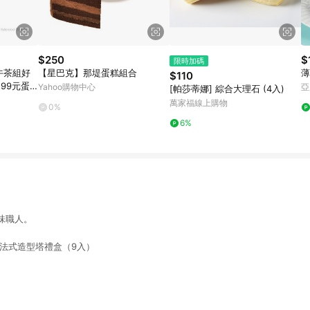
$250
$
限時加碼
午茶組好
【星巴克】那堤蛋糕組合
薄
$110
+99元蛋
Yahoo購物中心
亞
[帕莎蒂娜] 綜合大理石 (4入)
萬家福線上購物
0%
6%
味職人。
法式造型塔禮盒（9
入）