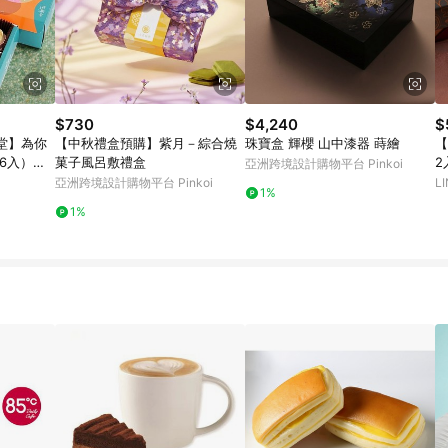
$730
$4,240
$
堂】為你
【中秋禮盒預購】紫月－綜合燒
珠寶盒 輝櫻 山中漆器 蒔繪
【
6入）生
菓子風呂敷禮盒
2
亞洲跨境設計購物平台 Pinkoi
 推薦
亞洲跨境設計購物平台 Pinkoi
L
1%
1%