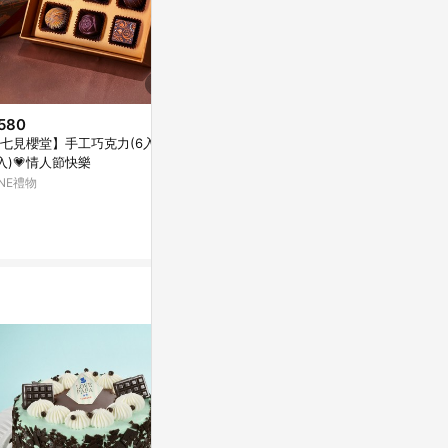
580
$779
$659
七見櫻堂】手工巧克力(6入)(1
《🚚快速出貨》【我願堂】蒙頓
│新品上市│
入)💗情人節快樂
檸檬控 法式檸檬塔禮盒(9入) 檸
9入 3種口
檬塔 獅子座 生日禮物 推薦
INE禮物
LINE禮物
亞洲跨境設計購物
1%