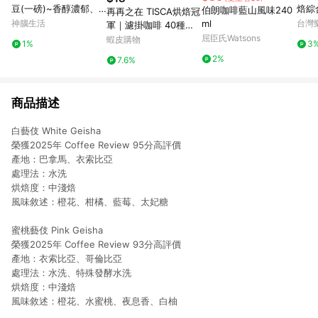
豆(一磅)~香醇濃郁、
焙綜合
伯朗咖啡藍山風味240
再再之在 TISCA烘焙冠
柔滑順口、口感極佳
神腦生活
ml
台灣
軍｜濾掛咖啡 40種口
味任選 精品莊園濾掛
屈臣氏Watsons
蝦皮購物
1%
3
耳掛咖啡 耳掛式咖啡
2%
7.6%
濾掛式咖啡 咖啡包 黑
咖啡
商品描述
白藝伎 White Geisha
榮獲2025年 Coffee Review 95分高評價
產地：巴拿馬、衣索比亞
處理法：水洗
烘焙度：中淺焙
風味敘述：橙花、柑橘、藍莓、太妃糖
蜜桃藝伎 Pink Geisha
榮獲2025年 Coffee Review 93分高評價
產地：衣索比亞、哥倫比亞
處理法：水洗、特殊發酵水洗
烘焙度：中淺焙
風味敘述：橙花、水蜜桃、夜息香、白柚