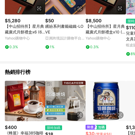
$5,280
$50
$8,500
限時
【中山招待所】星月典
繽紛系列書籤磁鐵-LO
【中山招待所】星月典
$11
藏廣式月餅禮盒x6 (6
VE
藏廣式月餅禮盒x10 (6
兒童
入/盒)蛋素(清香柑橘/
入/盒)蛋素(清香柑橘/
Yahoo購物中心
亞洲跨境設計購物平台
Yahoo購物中心
文具
炭香桂圓/靜岡焙茶)中
炭香桂圓/靜岡焙茶)中
Pinkoi
新款
蝦皮
0.3%
1%
0.3%
秋伴手禮 年節禮盒
秋伴手禮 年節禮盒
獎勵
8
熱銷排行榜
$400
$1,
限時加碼
《蜂屋》幸福385咖啡
【現
$30
$18
(雙重省$8)