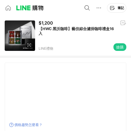
筆記
$1,200
【HWC 黑沃咖啡】藝伎綜合濾掛咖啡禮盒16
入
搶購
LINE禮物
價格趨勢怎麼看？