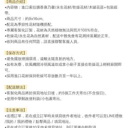
【商品介紹】
▪️內容物：進口索拉擴香康乃馨/永生花材/乾燥花材/木罐花器+包裝緞
帶。
▪️商品尺寸：約9x16cm。
▪️配花為季節性花材隨機搭配。
▪️專屬客製化訂製，花材為天然植物無法與照片100%符合。
▪️乾燥花/永生花為自然素材，配送中難免會有花屑掉落屬於正常。
▪️收到商品有任何問題，請直接聯繫客服人員。
【保存方式】
▪️避免擺放潮濕環境，遠離太陽直射的地方。
▪️如有灰塵，吹風機開冷弱風遠吹或拿小刷子直接在乾燥花上輕輕刷開即
可。
▪️採用進口花材保持乾燥可存放數月至一年以上。
【配送辦法】
▪️客製化商品將於填寫地址⽇後，約5個工作天寄出(不含假日)。
▪️使用中華郵政便利袋/小包裹寄出。
【注意事項】
▪️送禮訂單，若在成立訂單時未填寫收件者地址，收件者可以至LINE禮物
/我的 / 我的禮物 / 點擊商品 / 填寫地址。
▪️若在成立訂單後10天內未填寫地址，則訂單將自動取消。