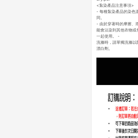
<紮染產品注意事項>
- 每種紮染產品的染
同。
- 由於穿著時的摩擦
能會沾染到其他衣物或
一起使用。 -
洗滌時，請單獨洗滌以
漂白劑。