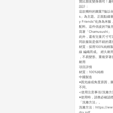
寶比朋友變身壽司！趣
設計：
這款獨特的圖案T恤以化身壽
s」為主題。正面點綴著
y Friends”化身
配料。這件俏皮的T恤
寫著「Chamusush
此外，還有兒童尺寸可
同款服裝是個不錯的選
材質：採用100%純棉
線 編織而成。 經久耐
，不易變形。重複穿著
耐用
項目詳情
材質：100%純棉
中國製造
※因光線或角度原因，
不同。
<使用注意事項/洗滌方
※使用時，請務必確認
「洗滌方法」。
洗滌方法：https://www.
dry.pdf