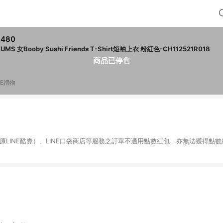
,480
UMS 女Booby Sushi Friends T-Shirt短袖上衣 粉紅色-CH112521R018
商品已停售
NE禮物
物（原LINE酷券）、LINE口袋商店等服務之訂單不適用點數紅包，亦無法獲得點數