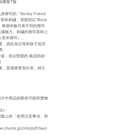
味圖案T恤
司的「Booby Friend
茶杯刺繡，背面則以“Boob
為米飯，每個米飯代表不同的壽司
充滿魅力。刺繡的壽司茶杯上
i」（茶米壽司）。
選，因此為父母和孩子提供
擇。
製成，並以堅韌的 氣流紡紗
用
後，質感會更加出色，經久
圖片中商品的顏色可能與實物
法>
標籤上的「使用注意事項」和
chums.jp/cms/pdf/laun