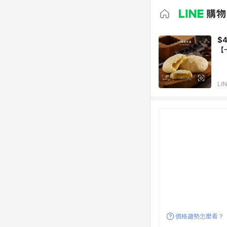
$
【
LI
價格趨勢怎麼看？