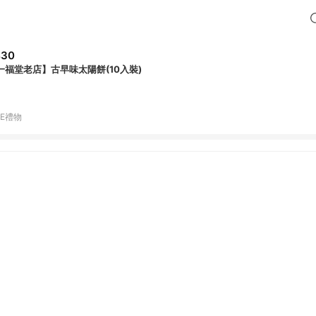
430
一福堂老店】古早味太陽餅(10入裝)
NE禮物