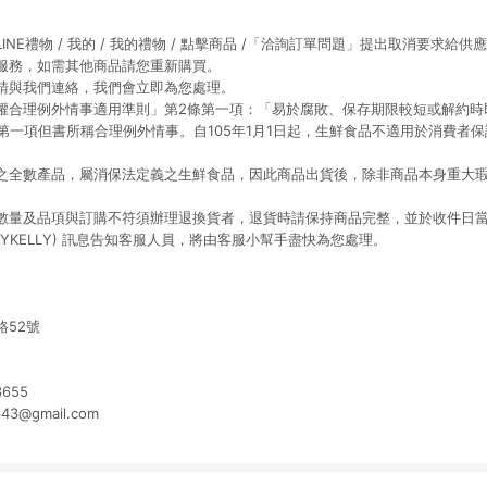
NE禮物 / 我的 / 我的禮物 / 點擊商品 /「洽詢訂單問題」提出取消要求給供
服務，如需其他商品請您重新購買。
請與我們連絡，我們會立即為您處理。
權合理例外情事適用準則」第2條第一項：「易於腐敗、保存期限較短或解約時
第一項但書所稱合理例外情事。自105年1月1日起，生鮮食品不適用於消費者保
所販售之全數產品，屬消保法定義之生鮮食品，因此商品出貨後，除非商品本身重大
量及品項與訂購不符須辦理退換貨者，退貨時請保持商品完整，並於收件日當天內來
@LADYKELLY) 訊息告知客服人員，將由客服小幫手盡快為您處理。
路52號
655
3@gmail.com