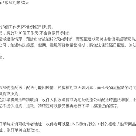
*常溫期限30天
3個工作天(不含例假日)到貨。
，將於7-10個工作天(不含例假日)到貨
區域運能情形，預計出貨後能於2天內到貨，實際配達狀況將由物流電話聯繫為
公司，如遇特殊節慶、假期、颱風等貨物量繁盛期，將無法保證隔日配達、無
務。
低溫物流配送，配送可能因疫情、節慶檔期或天氣因素，而延長物流配送的時間
退貨或換貨。
之訂單將無法申請取消、收件人拒收退貨或為宅配物流公司配送時無法聯繫、
恕不提供退貨、退款。請確定可以接受後再進行下單，感謝您的體諒。
時未填寫收件者地址，收件者可以至LINE禮物 /我的 / 我的禮物 / 點擊商品
地址，則訂單將自動取消。