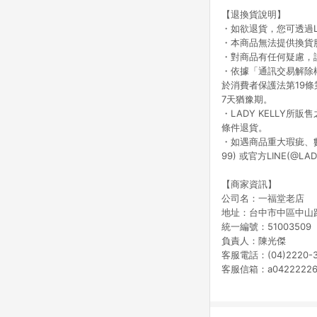
【退換貨說明】
・如欲退貨，您可透過LI
・本商品無法提供換貨
・對商品有任何疑慮，
・依據「通訊交易解除
於消費者保護法第19條
7天猶豫期。
・LADY KELLY
條件退貨。
・如遇商品重大瑕疵、數
99) 或官方LINE(
【商家資訊】
公司名：一福堂老店
地址：台中市中區中山
統一編號：51003509
負責人：陳光傑
客服電話：(04)2220-3
客服信箱：a042222264