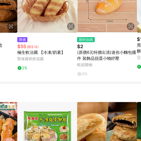
$
降價
限時加碼
盒
黑
$55
$2
(降$18)
酥
極生軟法國 【冷凍/奶素】
(原價6元特價出清)迷你小麵包擺
亞
件 裝飾品扭蛋小物紓壓
聖保羅烘焙花園
蝦皮購物
2%
0%