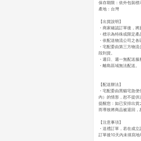
保存期限：依外包裝標示
產地：台灣
【出貨說明】
・商家確認訂單後，將於
・標示為特殊或限定產品
・依配送物流公司之各
・宅配委由第三方物流
段到貨。
・週日、週一無配送服
・離島區域無法配送。
【配送辦法】
・宅配委由黑貓宅急便
內）的情形，恕不提供
提醒您：如已安排出貨
而導致將商品被退回，
【注意事項】
・送禮訂單，若在成立訂單
訂單後10天內未填寫