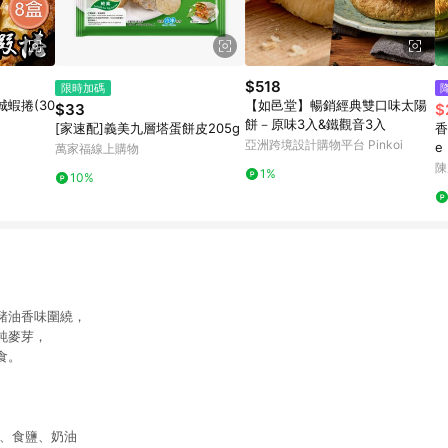
$518
限時加碼
蝦捲(30
【如邑堂】暢銷經典雙口味太陽
$33
$
餅－原味3入&鐵觀音3入
[家速配]義美九層塔蛋餅皮205g
香
亞洲跨境設計購物平台 Pinkoi
e
萬家福線上購物
雅
陳
1%
10%
豬油香味圍繞，
純麥芽，
食。
糖、食鹽、奶油