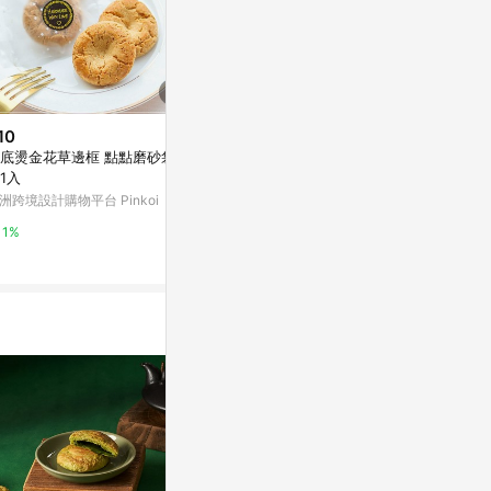
10
$450
$99
底燙金花草邊框 點點磨砂袋 桃
蛋黃酥磁鐵【單顆】-100%手工
(1個)散水盲
1入
製作羊毛氈
亞洲跨境設計購物
洲跨境設計購物平台 Pinkoi
亞洲跨境設計購物平台 Pinkoi
1%
1%
1%