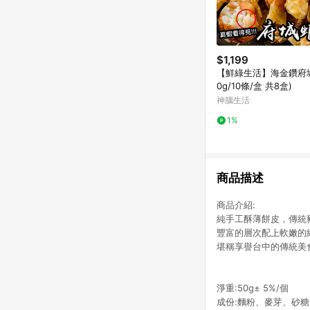
$1,199
【鮮綠生活】海金鑽府城
0g/10條/盒 共8盒)
神腦生活
1%
商品描述
商品介紹:
純手工酥薄餅皮，傳統
豐富的層次配上軟嫩的
堪稱享譽台中的傳統美
淨重:50g± 5%/個
成份:麵粉、麥芽、砂