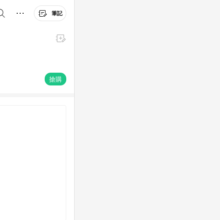
筆記
搶購