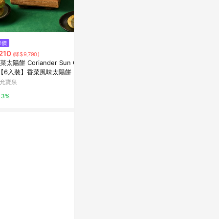
$139
降價
降價
唐門老爹-手工蔥
210
$325
(降$9,790)
(降$81)
g/包)-1J1A
菜太陽餅 Coriander Sun Cak
【興達港歐董魚丸】蝦仁卷(490
台灣樂天市場
【6入裝】香菜風味太陽餅｜淡
G/10條/盒)
草本香氣，風味清爽不膩
允寶泉
鮮食家
3%
3%
3%