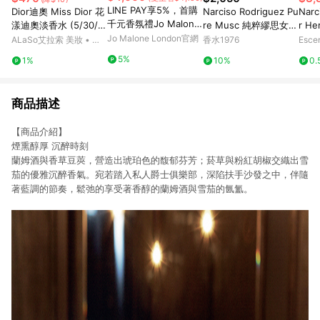
LINE PAY享5%，首購
Dior迪奧 Miss Dior 花
Narciso Rodriguez Pu
Narc
千元香氛禮Jo Malone
漾迪奧淡香水 (5/30/5
re Musc 純粹繆思女性
r He
London 絲柏與葡萄藤
0/100ml)
Jo Malone London官網
淡香精
Spra
ALaSo艾拉索 美妝 • 保
香水1976
Esce
芳醇香水
養 • 香氛
5%
1%
10%
0.
商品描述
【商品介紹】
煙熏醇厚 沉醉時刻
蘭姆酒與香草豆莢，營造出琥珀色的馥郁芬芳；菸草與粉紅胡椒交織出雪
茄的優雅沉醉香氣。宛若踏入私人爵士俱樂部，深陷扶手沙發之中，伴隨
著藍調的節奏，鬆弛的享受著香醇的蘭姆酒與雪茄的氤氳。