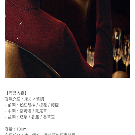
【商品內容】
香氣介紹：東方木質調
- 前調：粉紅胡椒 / 橙花 / 檸檬
- 中調：蘭姆酒 / 鼠尾草
- 後調：煙草 / 香脂 / 香草豆
容量：100ml