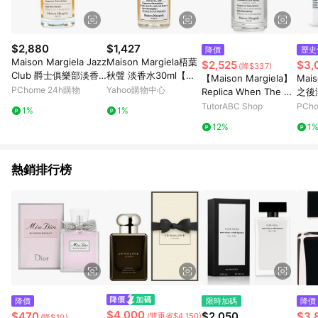
$2,880
$1,427
降價
歷史
Maison Margiela Jazz
Maison Margiela梧葉
$2,525
$3,
(降$337)
Club 爵士俱樂部淡香
秋聲 淡香水30ml【賠
【Maison Margiela】
Mais
水 EDT 100ml TESTER
售出清】
PChome 24h購物
Yahoo購物中心
Replica When The Rai
之後淡
n Stops 淡香水
(10
TutorABC Shop
PCh
1%
1%
12%
1
熱銷排行榜
降價
限時加碼
降價
$4,000
$470
$2,050
$3,
(雙重省$4,150)
(降$10)