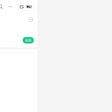
筆記
搶購