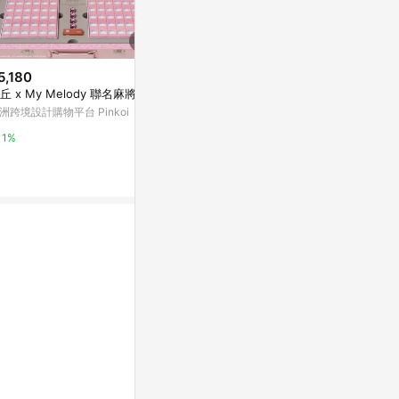
5,180
丘 x My Melody 聯名麻將組
$1,650
$2,000
(雙重省$1,294)
(雙重
洲跨境設計購物平台 Pinkoi
小光圈氣墊二入組
超進化持久粉
NARS台灣官方網站
SHISEIDO
1%
艦店
8%
8%