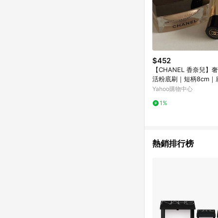
$452
【CHANEL 香奈兒】
活粉底刷｜短柄8cm｜
粉底刷／旅行刷具
Yahoo購物中心
1%
熱銷排行榜