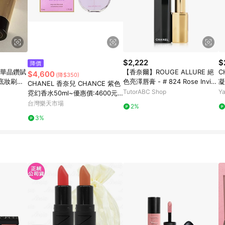
$2,222
$
降價
奢華晶鑽賦
【香奈爾】ROUGE ALLURE 絕
C
$4,600
(降$350)
底妝刷／
色亮澤唇膏 - # 824 Rose Invinc
凝
CHANEL 香奈兒 CHANCE 紫色
ible
TutorABC Shop
Y
霓幻香水50ml~優惠價:4600元
｜岡山戀香水
台灣樂天市場
2%
3%