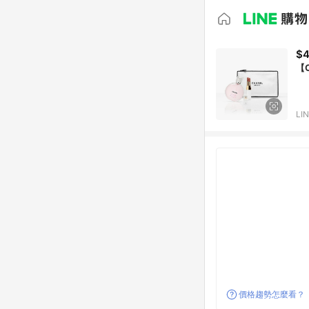
$4
【
LI
價格趨勢怎麼看？