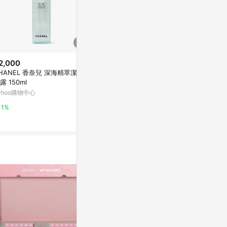
2,000
$4,000
$1,727
HANEL 香奈兒 深海精萃潔顏
【CHANEL】香奈兒CHANCE綠
Chanel 香
露 150ml
色氣息淡香水 50ml
45 Intense 
口紅
ahoo購物中心
LINE禮物
草莓網
1%
1%