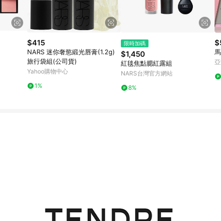
$415
$
限時加碼
NARS 迷你奢慾緞光唇膏(1.2g)
馬
$1,450
旅行袋組(公司貨)
亞
紅毯焦點腮紅露組
Yahoo購物中心
NARS台灣官方網站
1%
8%