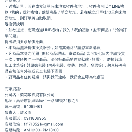
注意事項
・送禮訂單，若在成立訂單時未填寫收件者地址，收件者可以至LINE禮
物 /我的 / 我的禮物 / 點擊商品 / 填寫地址。若在成立訂單後10天內未填
寫地址，則訂單將自動取消。
退換貨說明
・如欲退貨，您可透過LINE禮物 / 我的 / 我的禮物 / 點擊商品 /「洽詢訂
單問題」
提出取消要求給供應商。
・本商品無法提供換貨服務，如需其他商品請您重新購買
・凡商品本身之問題
(
例如商品瑕疵、寄錯商品
)
皆可於七日內申請換貨
一次，並限換同一件商品。請保持商品的原始狀態
(
無髒汙、磨損毀壞、
加工改造等
)
與原始包裝
(
內外包裝、提袋、贈品、發票等
)
，勿直接將商
品在無任何外箱或安全包裝下寄回
・對商品有任何疑慮，請與我們連絡，我們會立即為您處理
商家資訊:
公司名：梨花娘投資有限公司
地址：高雄市新興區民生一路56號22樓之5
統一編號：94099461
負責人：廖又萱
客服電話：0911809955
客服信箱：fifi710521@gmail.com
客服時段：AM10:00~PM18:00