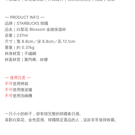
— PRODUCT INFO —
品牌｜STARBUCKS 韓國
品名｜白梨花 Blossom 金緻保溫杯
容量｜237ml
尺寸｜寬 8.8cm／深 8.8cm／高 12.1cm
重量｜約 0.37kg
杯身材質｜不鏽鋼
杯蓋材質｜聚丙烯、矽膠
— 使用注意 —
不可
使用烤箱
不可
使用微波爐
不可
使用洗碗機
一只小小的杯子，卻有很完整的韓國春日感。
喜歡白梨花、金色質感、韓國限定選品的人，這款非常值得收藏。