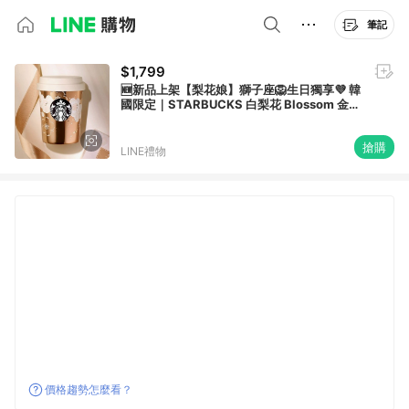
筆記
$1,799
🆕新品上架【梨花娘】獅子座🦁生日獨享💜 韓
國限定｜STARBUCKS 白梨花 Blossom 金緻
保溫杯237ml
搶購
LINE禮物
價格趨勢怎麼看？