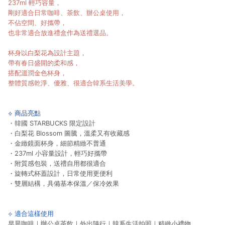
237ml 輕巧容量，
剛好適合日常咖啡、茶飲、辦公桌使用，
不佔空間、好攜帶，
也非常適合放進禮盒作為送禮選品。
杯身以白梨花為設計主題，
帶有春日盛開的柔和感，
搭配溫潤金色杯身，
整體質感乾淨、優雅、很適合韓系生活美學。
⟡ 商品亮點
・韓國 STARBUCKS 限定設計
・白梨花 Blossom 圖騰，溫柔又有收藏感
・金緻鏡面杯身，細節精緻不普通
・237ml 小容量設計，輕巧好攜帶
・附質感包裝，送禮自用都很適合
・旋轉式杯蓋設計，日常使用更便利
・雙層結構，具備基本保溫／保冷效果
⟡ 適合這樣使用
早晨咖啡｜辦公桌茶飲｜外出隨行｜韓系生活拍照｜精緻小禮物