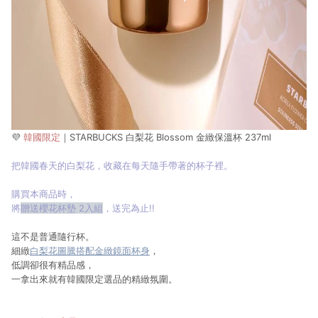
💜
韓國限定
｜STARBUCKS 白梨花 Blossom 金緻保溫杯 237ml
把韓國春天的白梨花，收藏在每天隨手帶著的杯子裡。
購買本商品時，
將
贈送櫻花杯墊 2入組
，送完為止!!
這不是普通隨行杯。
細緻
白梨花圖騰搭配金緻鏡面杯身
，
低調卻很有精品感，
一拿出來就有韓國限定選品的精緻氛圍。