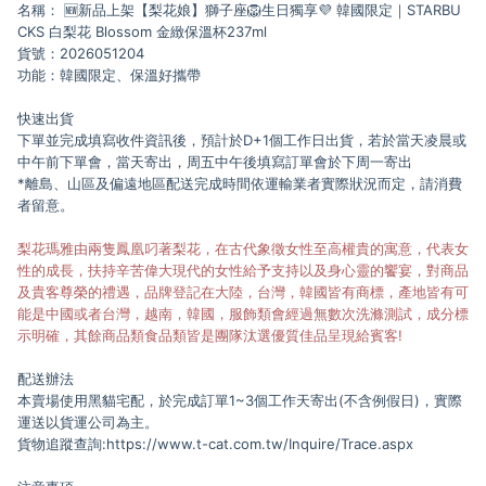
名稱： 🆕新品上架【梨花娘】獅子座🦁生日獨享💜 韓國限定｜STARBU
CKS 白梨花 Blossom 金緻保溫杯237ml
貨號：2026051204
功能：韓國限定、保溫好攜帶
快速出貨
下單並完成填寫收件資訊後，預計於D+1個工作日出貨，若於當天凌晨或
中午前下單會，當天寄出，周五中午後填寫訂單會於下周一寄出
*離島、山區及偏遠地區配送完成時間依運輸業者實際狀況而定，請消費
者留意。
梨花瑪雅由兩隻鳳凰叼著梨花，在古代象徵女性至高權貴的寓意，代表女
性的成長，扶持辛苦偉大現代的女性給予支持以及身心靈的饗宴，對商品
及貴客尊榮的禮遇，品牌登記在大陸，台灣，韓國皆有商標，產地皆有可
能是中國或者台灣，越南，韓國，服飾類會經過無數次洗滌測試，成分標
示明確，其餘商品類食品類皆是團隊汰選優質佳品呈現給賓客!
配送辦法
本賣場使用黑貓宅配，於完成訂單1~3個工作天寄出(不含例假日)，實際
運送以貨運公司為主。
貨物追蹤查詢:
https://www.t-cat.com.tw/Inquire/Trace.aspx