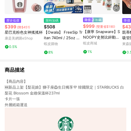
歷史低價
限時加碼
降價
$999
$399
$508
$43
(雙重省$190)
(降$451)
【康寧 Snapware】S
星巴克粉色女神搖搖杯
【Owala】 FreeSip Tr
凱蒂
NOOPY史努比鋅動輕
itan 740ml / 25oz 吸
吸管
康是美網購eShop
瓷大容量不鏽鋼手提保
管杯 運動水杯 健身搖
蝦皮商城
高顏
蝦皮購物
東森購
0.5%
溫杯/雙飲杯800ml/61
搖杯 彈蓋雙飲口水杯
1%
8%
0.
0ml
商品描述
【商品內容】
🆕新品上架【梨花娘】獅子座🦁生日獨享💜 韓國限定｜STARBUCKS 白
梨花 Blossom 金緻保溫杯237ml
卡片一張
外層紙箱運送