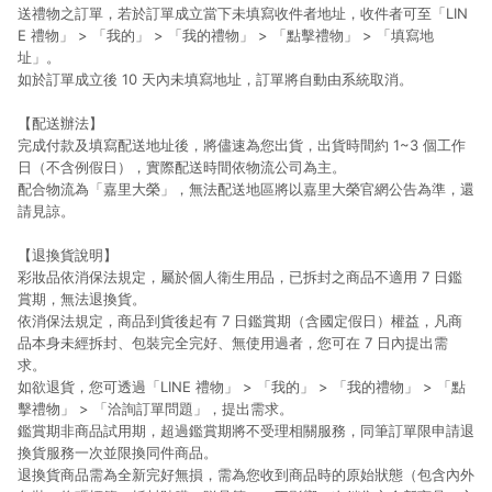
送禮物之訂單，若於訂單成立當下未填寫收件者地址，收件者可至「LIN
E 禮物」 > 「我的」 > 「我的禮物」 > 「點擊禮物」 > 「填寫地
址」。
如於訂單成立後 10 天內未填寫地址，訂單將自動由系統取消。
【配送辦法】
完成付款及填寫配送地址後，將儘速為您出貨，出貨時間約 1~3 個工作
日（不含例假日），實際配送時間依物流公司為主。
配合物流為「嘉里大榮」，無法配送地區將以嘉里大榮官網公告為準，還
請見諒。
【退換貨說明】
彩妝品依消保法規定，屬於個人衛生用品，已拆封之商品不適用 7 日鑑
賞期，無法退換貨。
依消保法規定，商品到貨後起有 7 日鑑賞期（含國定假日）權益，凡商
品本身未經拆封、包裝完全完好、無使用過者，您可在 7 日內提出需
求。
如欲退貨，您可透過「LINE 禮物」 > 「我的」 > 「我的禮物」 > 「點
擊禮物」 > 「洽詢訂單問題」，提出需求。
鑑賞期非商品試用期，超過鑑賞期將不受理相關服務，同筆訂單限申請退
換貨服務一次並限換同件商品。
退換貨商品需為全新完好無損，需為您收到商品時的原始狀態（包含內外