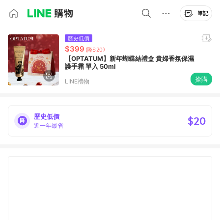
筆記
歷史低價
$399
(降$20)
【OPTATUM】新年蝴蝶結禮盒 貴婦香氛保濕
護手霜 單入 50ml
搶購
LINE禮物
歷史低價
$20
近一年最省