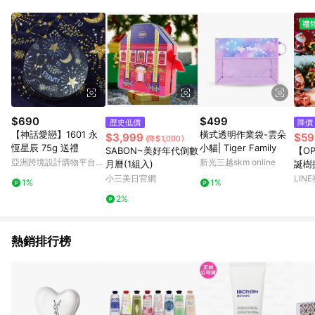
$690
$499
歷史低價
降價
【神話愛戀】1601 永
橫式透明作業袋-雲朵
$3,999
$59
(降$1,000)
恆星辰 75g 送禮
小貓| Tiger Family
SABON~美好年代倒數
【O
亞洲跨境設計購物平台
新光三越skm online
月曆(1組入)
誕樹
Pinkoi
精2
小三美日官網
LIN
1%
1%
木棒
2%
熱銷排行榜