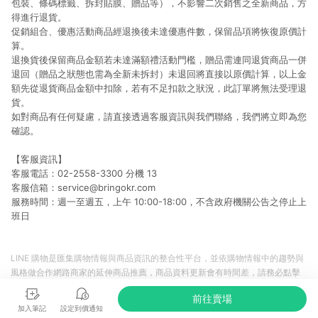
包裝、條碼標籤、拆封貼膜、贈品等），不影響二次銷售之全新商品，方
得進行退貨。
促銷組合、優惠活動商品經退換後未達優惠件數，保留品項將恢復原價計
算。
退換貨後保留商品金額若未達滿額禮活動門檻，贈品需連同退貨商品一併
退回（贈品之狀態也需為全新未拆封）未退回將直接以原價計算，以上金
額先從退貨商品金額中扣除，若有不足扣款之狀況，此訂單將無法受理退
貨。
如對商品有任何疑慮，請直接透過客服資訊與我們聯絡，我們將立即為您
確認。
【客服資訊】
客服電話：02-2558-3300 分機 13
客服信箱：service@bringokr.com
服務時間：週一至週五，上午 10:00-18:00，不含政府機關公告之停止上
班日
LINE 購物是匯集購物情報與商品資訊的整合性平台，並依購物情報中的趨勢與
風格做合作網路商家的延伸商品推薦，商品資料更新會有時間差，請務必點擊
商品至各合作網路商家，確認現售價與購物條件，一切資訊以合作廠商網頁為
前往賣場
準。
加入筆記
設定到價通知