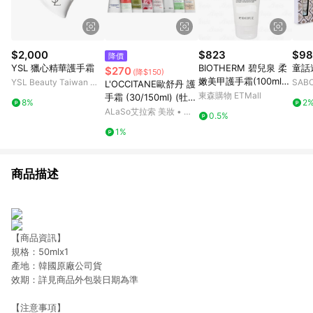
$2,000
$823
$98
降價
YSL 獵心精華護手霜
BIOTHERM 碧兒泉 柔
童話
$270
(降$150)
嫩美甲護手霜(100ml)
YSL Beauty Taiwan 官
SAB
L'OCCITANE歐舒丹 護
(公司貨)
方網站
東森購物 ETMall
手霜 (30/150ml) (牡
8%
2
丹/乳油木玫瑰/乳油木/
ALaSo艾拉索 美妝 • 保
0.5%
玫瑰花園/櫻花/自然秘
養 • 香氛
1%
境乳油木/乳油木密集
修護/乳油木萊姆/杏仁)
商品描述
【商品資訊】
規格：50mlx1
產地：韓國原廠公司貨
效期：詳見商品外包裝日期為準
【注意事項】