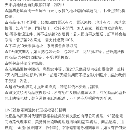
天未填地址會自動取消訂單，謝謝！
🔺請務必填寫周一至周五白天可收貨的地址(請勿填超商)，手機也請記得
接聽。
🔺商品僅含1次運費，如果因故(電話有誤、電話未接、地址有誤、未填寫
樓層、沒有門鈴、門鈴壞了、按鈴不開門、無人在家、擅自填寫超商地
址)導致物流退件，將不提供第2次運費；若未提出再次運送，訂單將會被
取消；若須第2次寄送，需支付運費100$。
🔺下單後10天未填地址，系統將會自動取消。
🔺7天鑑賞期內，如果把包裝丟棄、包裝拆壞、商品損壞等，已致無法復
原商品(含包裝)原狀等，不受理退換貨。
🔺拆包裹時請全程錄影。
🔺若商品運輸中毀損、商品缺件等，須於7天鑑賞期內提出退換貨，並於
7天內附上拆箱影片/照片；超過7天鑑賞期而不提交影片/照片，請恕我們
不受理，謝謝。
🔺超過7天鑑賞期才提出退換貨，請恕我們不受理，謝謝。
🔺退換貨須將商品恢復原狀，所有配件及贈品都須返還，並於商品彩盒外
包上防撞包材，裝入運輸用紙箱配送，不可將商品裸露在外配送。
LINE禮物電商通路代理授權委託聲明
此產品為原廠與代理商授權委託美勢科技股份有限公司處理LINE禮物電
商通路代理事宜。美勢科技協助處理包括物流(訂單處理、商品配送、退
換貨)、金流(發票開立、收付款)、客服(諮詢)等相關事宜，如果有任何疑