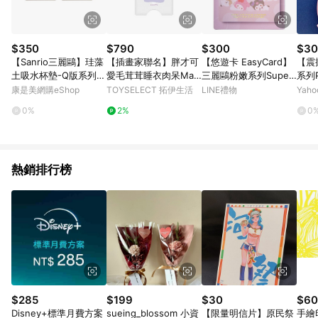
$350
$790
$300
$30
【Sanrio三麗鷗】珪藻
【插畫家聯名】胖才可
【悠遊卡 EasyCard】
【震
土吸水杯墊-Q版系列
愛毛茸茸睡衣肉呆Mag
三麗鷗粉嫩系列Super
系列P
布丁狗小貓（方） （2
Safe磁吸卡片夾
Card悠遊卡-一起趴
公主
康是美網購eShop
TOYSELECT 拓伊生活
LINE禮物
Yah
入/組） （10x10x0.9c
球綜
0%
2%
0
m） _廠商直送
熱銷排行榜
$285
$199
$30
$60
Disney+標準月費方案
sueing_blossom 小資
【限量明信片】原民祭
手繪