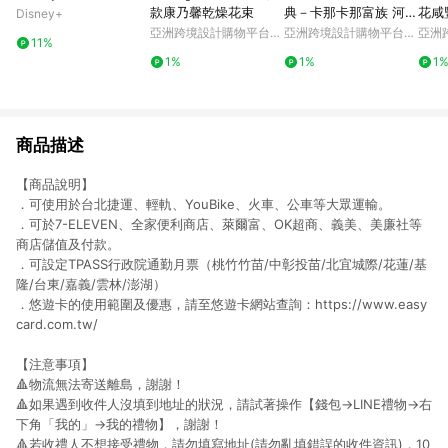
款康乃馨乾燥花束
典－卡那卡那富族 河祭
花咸
Disney+
聖誕禮物 交換禮物
亞洲跨境設計購物平台
亞洲跨境設計購物平台
亞洲
11%
Pinkoi
Pinkoi
Pinko
1%
1%
1
商品描述
【商品說明】
．可使用於台北捷運、輕軌、YouBike、火車、公車等大眾運輸。
．可於
7-ELEVEN、全家便利商店、萊爾富、OK超商、義美、美廉社
等
商店儲值及付款。
．可設定TPASS行政院通勤月票（桃竹竹苗/中彰投苗/北宜城際/花蓮/基
隆/台東/嘉義/雲林/澎湖）
．悠遊卡的使用範圍及優惠，請至悠遊卡網站查詢：
https://www.easy
card.com.tw/
【注意事項】
🔺物流無法寄送離島，謝謝！
🔺如果遇到收件人沒填到地址的狀況，請試著操作【錢包→LINE禮物→右
下角「我的」→我的禮物】，謝謝！
🔺若收禮人不想接受禮物，請勿填寫地址(請勿亂填錯誤的收件資訊)，10