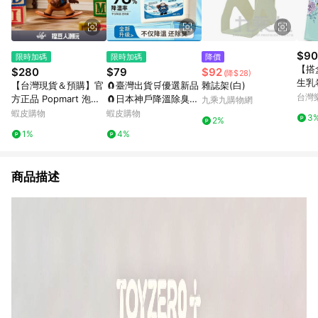
$90
限時加碼
限時加碼
降價
【搭
$280
$79
$92
(降$28)
生乳
【台灣現貨＆預購】官
🧲臺灣出貨🛒優選新品
雜誌架(白)
台灣
方正品 Popmart 泡泡
🧲日本神戶降溫除臭魔
九乘九購物網
瑪特 DIMOO WORLD
盒 除塵魔盒 空氣魔盒
蝦皮購物
蝦皮購物
3
2%
× PIXAR聯名系列手辦
淨化空氣 吸附粉塵去異
1%
4%
公仔盲盒禮物
味 除黴味 除塵 吸塵 淨
化
商品描述