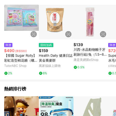
$139
降價
限時加碼
降價
川西-水晶動物離子牙
$490
$159
$72
(降$590)
刷旅行組/兔（1.5~6
【韓國 Sugar Rolly】
Health Daily 健康日誌
Sup
才）
康是美網購eShop
彩虹造型棉花糖（蠟筆
黃金蕎麥餅
水毛
小新包裝）9g/單包｜
綠
TutorABC Shop
萬家福線上購物
citi
0.5%
水果汽水／水果口味｜
2%
6%
0.
6、12包組可混搭
熱銷排行榜