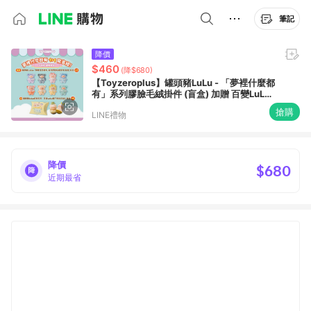
筆記
降價
$460
(降$680)
【Toyzeroplus】罐頭豬LuLu - 「夢裡什麼都
有」系列膠臉毛絨掛件 (盲盒) 加贈 百變LuLu
豬不倒翁 (盲盒)x1 『LINE禮物獨家組合』
搶購
LINE禮物
降價
$680
近期最省