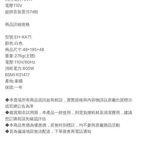
電壓110V
超靜音裝置(57dB)
商品詳細規格
★
型號:EH-KA71
顏色:白色
商品尺寸:48*195*48
重量:276g(主體)
電壓:110V/60Hz
消耗電力:600W
BSMI:R31417
產地:泰國
保固:一年
◆本賣場所有商品資訊如有錯誤，實際規格與內容物請以原廠出貨標示
或官網公告為準
◆鑑賞期非試用期，本產品一經使用，則需負擔耗材及清潔費用，建議
您訂購前請先確認評估
◆本商品售價為優惠價，若無特別標註，均不參與原廠贈品活動
◆若為偏遠地區無法配送，下單後會再電話通知