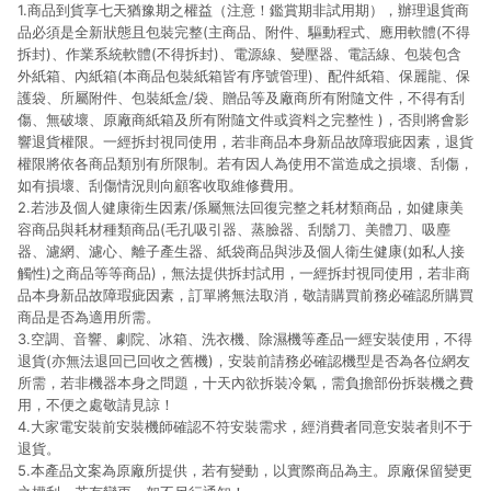
1.商品到貨享七天猶豫期之權益（注意！鑑賞期非試用期），辦理退貨商
品必須是全新狀態且包裝完整(主商品、附件、驅動程式、應用軟體(不得
拆封)、作業系統軟體(不得拆封)、電源線、變壓器、電話線、包裝包含
外紙箱、內紙箱(本商品包裝紙箱皆有序號管理)、配件紙箱、保麗龍、保
護袋、所屬附件、包裝紙盒/袋、贈品等及廠商所有附隨文件，不得有刮
傷、無破壞、原廠商紙箱及所有附隨文件或資料之完整性 )，否則將會影
響退貨權限。一經拆封視同使用，若非商品本身新品故障瑕疵因素，退貨
權限將依各商品類別有所限制。若有因人為使用不當造成之損壞、刮傷，
如有損壞、刮傷情況則向顧客收取維修費用。
2.若涉及個人健康衛生因素/係屬無法回復完整之耗材類商品，如健康美
容商品與耗材種類商品(毛孔吸引器、蒸臉器、刮鬍刀、美體刀、吸塵
器、濾網、濾心、離子產生器、紙袋商品與涉及個人衛生健康(如私人接
觸性)之商品等等商品)，無法提供拆封試用，一經拆封視同使用，若非商
品本身新品故障瑕疵因素，訂單將無法取消，敬請購買前務必確認所購買
商品是否為適用所需。
3.空調、音響、劇院、冰箱、洗衣機、除濕機等產品一經安裝使用，不得
退貨(亦無法退回已回收之舊機)，安裝前請務必確認機型是否為各位網友
所需，若非機器本身之問題，十天內欲拆裝冷氣，需負擔部份拆裝機之費
用，不便之處敬請見諒！
4.大家電安裝前安裝機師確認不符安裝需求，經消費者同意安裝者則不于
退貨。
5.本產品文案為原廠所提供，若有變動，以實際商品為主。原廠保留變更