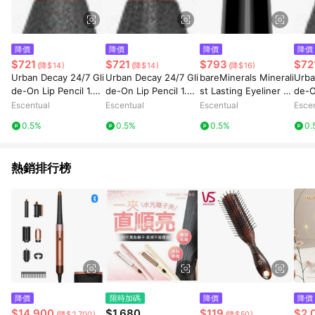
降價
降價
降價
降價
$721
$721
$793
$72
(降$14)
(降$14)
(降$16)
Urban Decay 24/7 Gli
Urban Decay 24/7 Gli
bareMinerals Minerali
Urba
de-On Lip Pencil 1.2g
de-On Lip Pencil 1.2g
st Lasting Eyeliner 0.
de-O
714
Peyote
35g Aquamarine
Ban
Escentual
Escentual
Escentual
Esce
0.5%
0.5%
0.5%
0.
熱銷排行榜
降價
限時加碼
降價
降價
$14,900
$1,680
$119
$2,
(降$2,700)
(降$50)