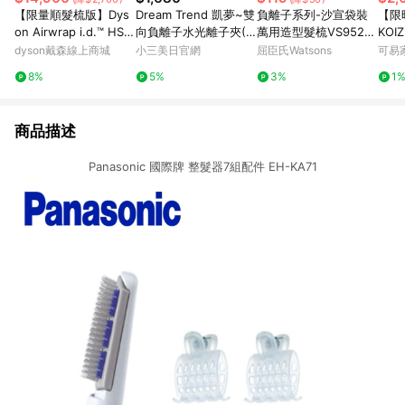
【限量順髮梳版】Dys
Dream Trend 凱夢~雙
負離子系列-沙宣袋裝
【限
on Airwrap i.d.™ HS0
向負離子水光離子夾(D
萬用造型髮梳VS9525
KOI
8 藍牙多功能造型器 琥
T-901)1支入
2BW
珠離
dyson戴森線上商城
小三美日官網
屈臣氏Watsons
可易家
珀香檳 附精美禮盒
理
8%
5%
3%
1
商品描述
Panasonic 國際牌 整髮器7組配件 EH-KA71