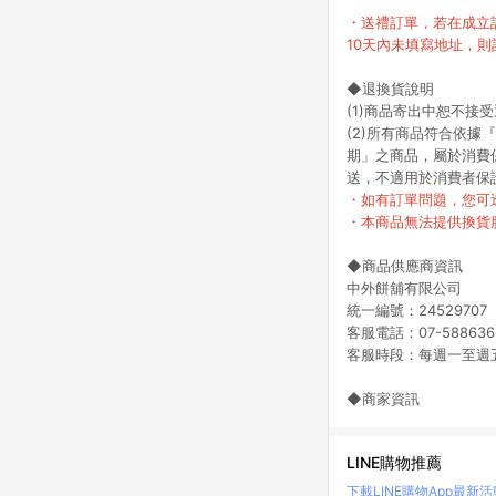
・送禮訂單，若在成立訂
10天內未填寫地址，
◆退換貨說明
(1)商品寄出中恕不接
(2)所有商品符合依
期」之商品，屬於消費
送，不適用於消費者保
・如有訂單問題，您可
・本商品無法提供換貨
◆商品供應商資訊
中外餅舖有限公司
統一編號：24529707
客服電話：07-588636
客服時段：每週一至週五 上
◆商家資訊
LINE購物推薦
下載LINE購物App
最新活