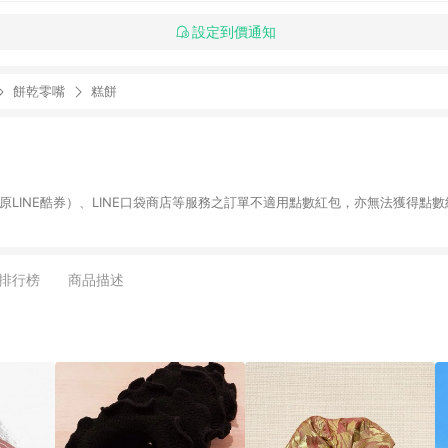
設定到價通知
餅乾零嘴
糕餅
物（原LINE酷券）、LINE口袋商店等服務之訂單不適用點數紅包，亦無法獲得點數
排行榜
商品描述