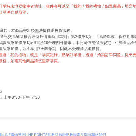
單時未填寫收件者地址，收件者可以至「我的 / 我的禮物 / 點擊商品 / 填
則訂單將自動取消。
受退款，本商品寄出後無法提供退換貨服務。
據『通訊交易解除權合理例外情事商用準則』第2條第1項：「易於腐敗、保存期
保護法第19條第1項但書所稱合理例外情事，本公司依消保法規定，生鮮食品全
護法第19條，並不享用7天猶豫期。因此不受理商品退換貨。
透過「我的禮物」或是「購買記錄」點擊訂單後，透過「洽詢訂單問題」提出
服務，如需其他商品請您重新購買。
6
午8:30-下午17:30
動
LINE購物護照
LINE POINTS點數紅包
賺點教學
常見問題
聯絡我們