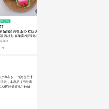
$939
$378
限時加碼
[莎士比亞x吳寶春]雙冠王超級蛋
果凍水晶月餅(
27
黃酥6入禮盒(1盒)(含運)
Yahoo購物中
新品熱銷 壽桃 點心 糕點 滿月
Yahoo購物中心
禮 壽桃包 喜樂喜2顆裝壽桃 糕
0%
點心老人生日壽宴誕生滿月回
皮購物
0.3%
饅頭壽桃包
2%
時蕉農衣服上的褐色蕉汁
的珍貴，本產品採用雙潔
3同時榮獲比利時iti