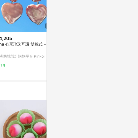
4,205
$4,980
$2,480
ina 心形珍珠耳環 雙戴式 – 純
Upset / Upturn 鬍子小姐 折 曲
人魚珍珠鋸齒
型短耳環 Curved Short Earring
亞洲跨境設計購物
洲跨境設計購物平台 Pinkoi
亞洲跨境設計購物平台 Pinkoi
1%
1%
1%