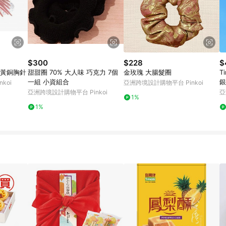
$300
$228
$
 黃銅胸針
甜甜圈 70% 大人味 巧克力 7個
金玫瑰 大腸髮圈
T
一組 小資組合
銀
koi
亞洲跨境設計購物平台 Pinkoi
亞洲跨境設計購物平台 Pinkoi
亞
1%
1%