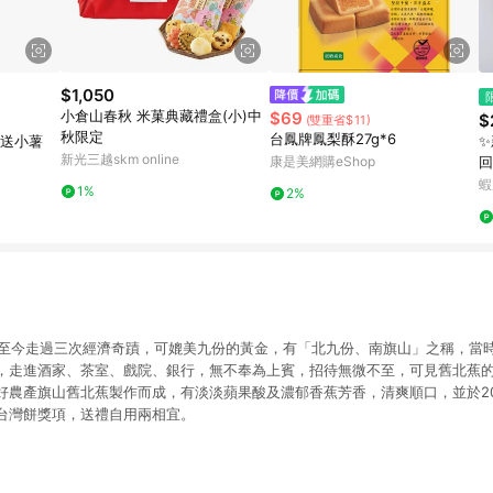
$1,050
小倉山春秋 米菓典藏禮盒(小)中
$69
$
(雙重省$11)
秋限定
台鳳牌鳳梨酥27g*6
再送小薯
✨
新光三越skm online
康是美網購eShop
回
點
蝦
1%
2%
禮
0年至今走過三次經濟奇蹟，可媲美九份的黃金，有「北九份、南旗山」之稱，當
，走進酒家、茶室、戲院、銀行，無不奉為上賓，招待無微不至，可見舊北蕉
農產旗山舊北蕉製作而成，有淡淡蘋果酸及濃郁香蕉芳香，清爽順口，並於202
台灣餅獎項，送禮自用兩相宜。