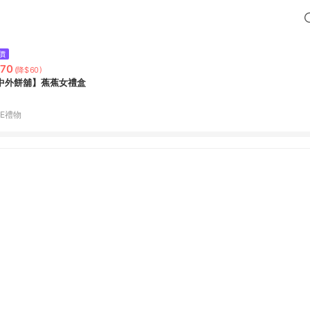
價
70
(降$60)
中外餅舖】蕉蕉女禮盒
NE禮物