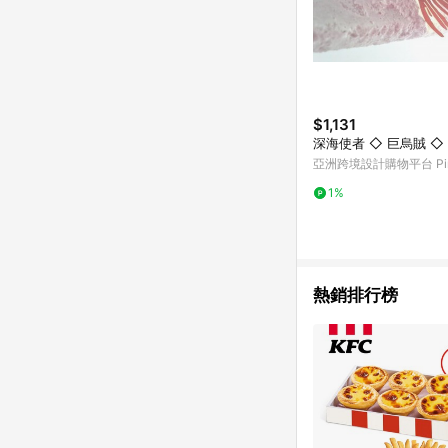
$1,131
深海使者 ◇ 巨烏賊 ◇
亞洲跨境設計購物平台 Pin
1%
熱銷排行榜