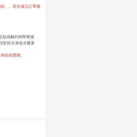
寫地址」。若在成立訂單後
限較短或解約時即將逾
程皆採冷凍或冷藏運
要求給供應商。