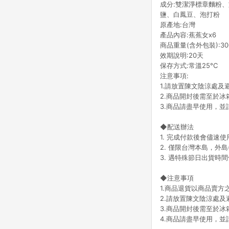
成分:雙潔淨標章麵粉
鹽、白鳳豆、泡打粉
原產地:台灣
產品內容:蕉蕉女x6
商品重量(含外包裝):30
效期說明:20天
保存方式:常溫25°C
注意事項:
1.請放置陳文陰涼處及
2.商品開封後需至於
3.商品請盡早使用，
◆配送辦法
1. 完成付款後會儘速
2. 僅限台灣本島，外島
3. 遇特殊節日出貨
◆注意事項
1.商品退貨以商品賣方
2.請放置陳文陰涼處及
3.商品開封後需至於
4.商品請盡早使用，