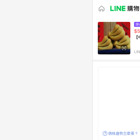
降
$5
【
LI
價格趨勢怎麼看？