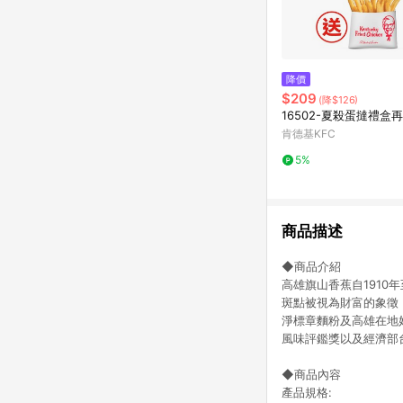
降價
$209
(降$126)
16502-夏殺蛋撻禮盒
肯德基KFC
5%
商品描述
◆商品介紹
高雄旗山香蕉自191
斑點被視為財富的象徵
淨標章麵粉及高雄在地好
風味評鑑獎以及經濟部
◆商品內容
產品規格: