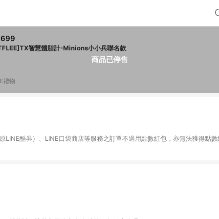
,699
ATFLEE]TX智慧體脂計-Minions小小兵聯名款
商品已停售
NE禮物
物（原LINE酷券）、LINE口袋商店等服務之訂單不適用點數紅包，亦無法獲得點數