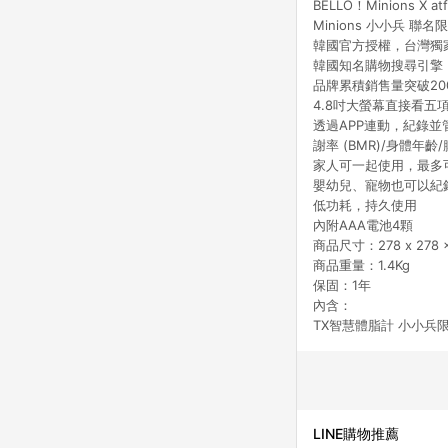
BELLO！Minions
Minions 小小兵
聯名限
韓國官方授權，台灣獨
韓國知名購物搜尋引擎
品牌累積銷售量突破20
4.8吋大螢幕直接看五項
透過APP連動，紀錄並管
謝率 (BMR)/身體年
家人可一起使用，最多
嬰幼兒、寵物也可以紀
低功耗，持久使用
內附AAA電池4顆
商品尺寸：278 x 278 x
商品重量：1.4Kg
保固：1年
內含：
TX智慧體脂計 小小兵限定
LINE購物推薦