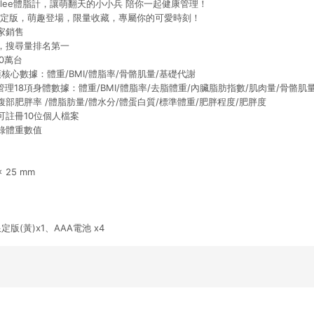
 X atflee體脂計，讓萌翻天的小小兵 陪你一起健康管理！
定版，萌趣登場，限量收藏，專屬你的可愛時刻！
家銷售
，搜尋量排名第一
0萬台
核心數據：體重/BMI/體脂率/骨骼肌量/基礎代謝
理18項身體數據：體重/BMI/體脂率/去脂體重/內臟脂肪指數/肌肉量/骨骼肌
齡/腹部肥胖率 /體脂肪量/體水分/體蛋白質/標準體重/肥胖程度/肥胖度
可註冊10位個人檔案
錄體重數值
 25 mm
版(黃)x1、AAA電池 x4