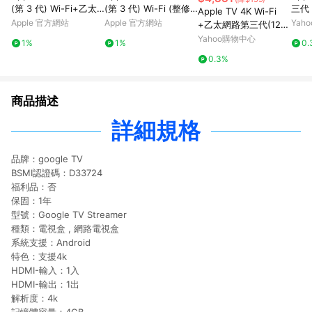
(第 3 代) Wi-Fi+乙太
(第 3 代) Wi-Fi (整修
三代｜
Apple TV 4K Wi-Fi
網路 (整修品)
品)
r智
Apple 官方網站
Apple 官方網站
Yah
+乙太網路第三代(128
及乙
G)
Yahoo購物中心
1%
1%
0.
0.3%
商品描述
詳細規格
品牌：google TV
BSMI認證碼：D33724
福利品：否
保固：1年
型號：Google TV Streamer
種類：電視盒 , 網路電視盒
系統支援：Android
特色：支援4k
HDMI-輸入：1入
HDMI-輸出：1出
解析度：4k