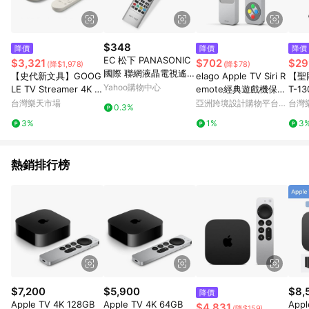
$348
降價
降價
降價
EC 松下 PANASONIC
$3,321
$702
$29
(降$1,978)
(降$78)
國際 聯網液晶電視遙控
【史代新文具】GOOG
elago Apple TV Siri R
【聖岡
器 NET-1302
Yahoo購物中心
LE TV Streamer 4K 電
emote經典遊戲機保護
T-1
視盒
套(附掛繩) 多色
搖控器
台灣樂天市場
亞洲跨境設計購物平台
台灣
0.3%
Pinkoi
3%
1%
3
熱銷排行榜
$7,200
$5,900
$8,
降價
Apple TV 4K 128GB
Apple TV 4K 64GB
Appl
$4,831
(降$159)