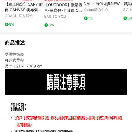
NAL - 自信經典NEW
層真
【線上限定】CARY 經
【OUTDOOR】慢活宣
HEAT斜背包 - 全黑
典 CANVAS 帆布斜背
Yahoo購物中心
S'A
言-單肩包-卡其綠 OD2
手袋
COACH 官方網站
33316KI
BAG TO YOU
1%
5
8%
3%
商品描述
雙層拉鍊袋
可調式背帶
尺寸：21 x 17 x 9 cm