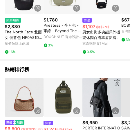
$1,780
$67
限時加碼
降價
Priestess - 半月包 -
BOB
$2,880
$1,107
(降$276)
軍綠 - Beyond The H
台灣
The North Face 北面
男女出街多功能戶外機
orizon
DOUGHNUT 香港設計品
女 側背包 NF0A81DS4
能休閑百搭單肩斜挎包
3
牌官方購物
H0
復古黑色運動小背包
摩曼頓線上商城
東森購物 ETMall
3%
16%
0.5%
熱銷排行榜
$6,650
$3,
降價
PORTER INTERNATIO
S'AI
$6,500
$1,246
(雙重省$10,800)
(降$534)