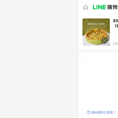
$
【
LI
價格趨勢怎麼看？