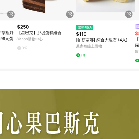
$250
限時加碼
午茶組好
【星巴克】那堤蛋糕組合
$
$110
+99元蛋
Yahoo購物中心
【
[帕莎蒂娜] 綜合大理石 (4入)
森
萬家福線上購物
0%
必
蝦
1%