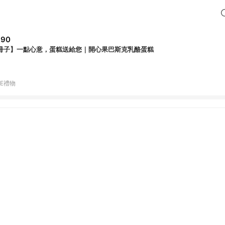
690
冊子】一點心意，蛋糕送給您｜開心果巴斯克乳酪蛋糕
NE禮物