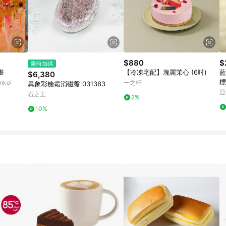
$880
$
限時加碼
畫
【冷凍宅配】瑰麗茉心 (6吋)
藍
$6,380
標
koi
一之軒
異象彩糖霜消磁盤 031383
亞
石之王
2%
10%