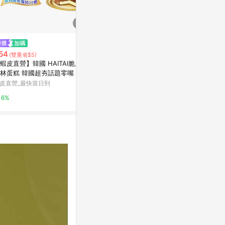
$1,280
降價
薄荷巧克力蛋糕6吋
54
$560
(雙重省$5)
(降$239
蝦皮直營】韓國 HAITAI脆皮黑
亞尼克菓子工房
伴手禮盒!人氣
林蛋糕 韓國超夯話題零嘴 追劇
拉繽紛塔九宮
2%
備 韓國零食
皮直營_最快當日到
亞洲跨境設計購物
6%
1%