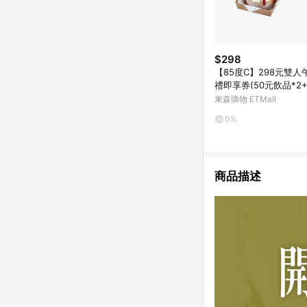
$298
【85度C】298元雙人
禮即享券(50元飲品*2
糕*2)
東森購物 ETMall
0%
商品描述