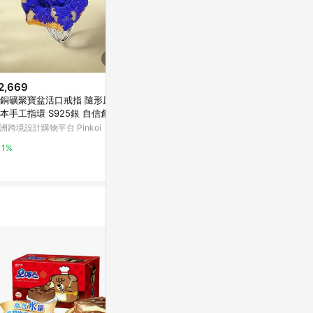
2,669
$1,280
$60
銅礦聚寶盆活口戒指 隨形原石
Knitting 生命之花置物籃 - 繡球
水果鬆餅 明
本手工指環 S925銀 自信創意
花
亞洲跨境設計購物
洲跨境設計購物平台 Pinkoi
亞洲跨境設計購物平台 Pinkoi
1%
1%
1%