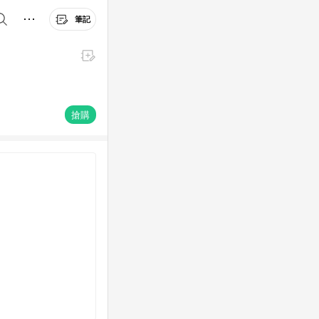
筆記
搶購