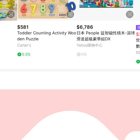
$581
$6,786
Toddler Counting Activity Woo
日本 People 益智磁性積木-滾球
$
den Puzzle
滑道超級豪華組DX
世
Carter's
Yahoo購物中心
數
9
0.5%
0%