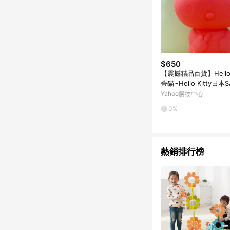
$650
【震撼精品百貨】Hello K
蒂貓~Hello Kitty日本
麗鷗KITTY化妝包/筆
Yahoo購物中心
紅*46304
0%
熱銷排行榜