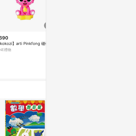
690
$656
限時加碼
kokozi】arti Pinkfong 碰碰狐
Kumo 貓 - 象徵勇氣與無畏的木
$1,137
雕貓
INE禮物
【臺灣-出貨
亞洲跨境設計購物平台 Pinkoi
月本體小掛件
次元萌系手辦5
蝦皮購物
1%
6%