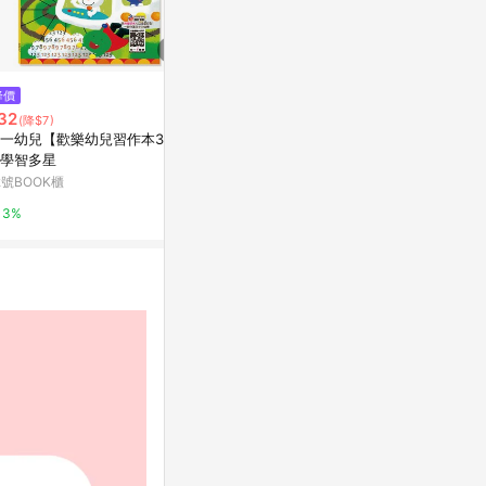
$79
降價
降價
0-3歲拼板-
32
$496
(降$7)
(降$124)
寶雅線上買
一幼兒【歡樂幼兒習作本37】
開智積木兒童益智拼裝玩具男孩
學智多星
拼圖海洋動物鯊魚模型禮物
0.5%
2號BOOK櫃
東森購物 ETMall
3%
0.5%