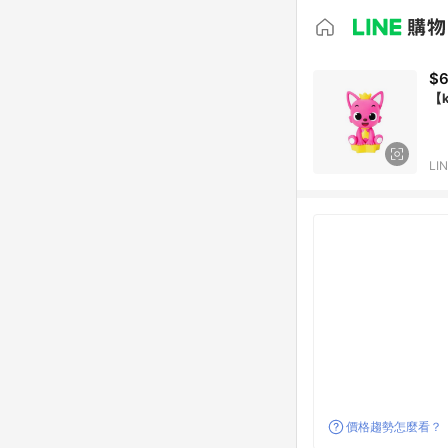
$
【k
LI
價格趨勢怎麼看？