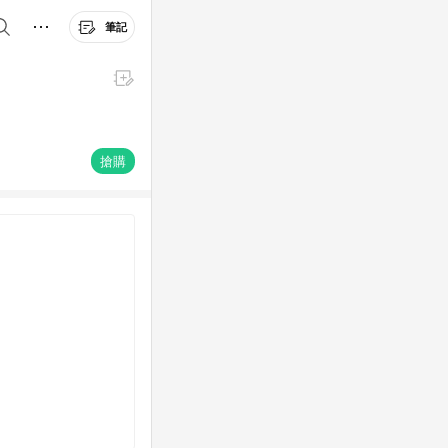
筆記
搶購