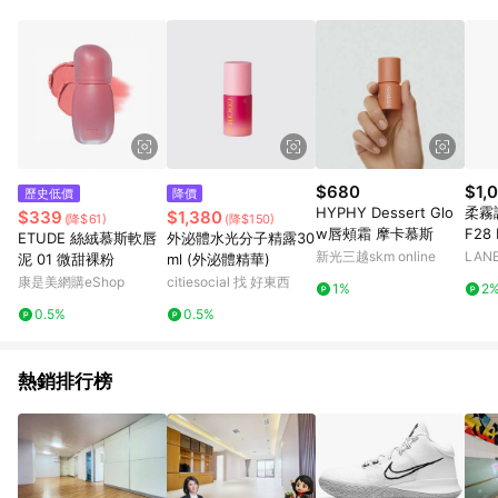
錄，相關問題請於保留時間內聯絡客服中心，並由屈臣氏進行訂
單資格確認。 6.欲透過APP導購跳轉前往活動頁之用戶，煩請更
新屈臣氏APP至版本26010.4.0。
$680
$1,
歷史低價
降價
HYPHY Dessert Glo
柔霧
$339
$1,380
(降$61)
(降$150)
w唇頰霜 摩卡慕斯
F28
ETUDE 絲絨慕斯軟唇
外泌體水光分子精露30
30ml
新光三越skm online
LAN
泥 01 微甜裸粉
ml (外泌體精華)
康是美網購eShop
citiesocial 找 好東西
1%
2
0.5%
0.5%
熱銷排行榜