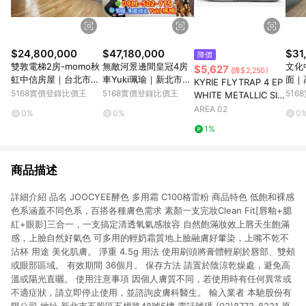
$24,800,000
$47,180,000
$31
降價
雙敦電梯2房-momo秋
無敵河景邊間皇冠4房
文化
$5,627
(降$2,250)
虹中信房屋｜台北市松
車Yuki珮瑜｜新北市板
面｜
KYRIE FLYTRAP 4 EP
山區長安東路二段
橋區中山路二段
一路
5168實價登錄比價王
5168實價登錄比價王
51
WHITE METALLIC SIL
VER
AREA 02
0%
0%
0
1%
商品描述
詳細介紹 品名 JOOCYEE酵色 多用霜 C100格雷粉 商品特色 低飽和裸感
色系涵蓋不同色系，百搭各種膚色需求 素顏一支完妝Clean Fit[唇釉+腮
紅+眼影]三合一，一支搞定清透氧氣感妝容 自然飽滿妝效上唇天生飽滿
感，上臉自然好氣色 可多用的輕奶霜質地上臉融膚好暈染，上嘴不乾不
沾杯 用途 美化肌膚。 淨重 4.5g 用法 使用刷頭將膏體輕刷於唇部、雙頰
或眼部區域。 有效期間 36個月。 保存方法 請置於陰涼乾燥處，避免高
溫或陽光直曬。 使用注意事項 因個人膚質不同，若使用時有任何異常或
不適症狀，請立即停止使用，並諮詢皮膚科醫生。 輸入業者 本馳股份有