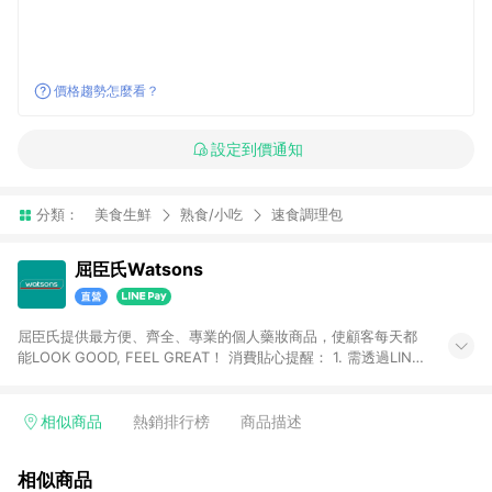
價格趨勢怎麼看？
設定到價通知
分類：
美食生鮮
熟食/小吃
速食調理包
屈臣氏Watsons
屈臣氏提供最方便、齊全、專業的個人藥妝商品，使顧客每天都
能LOOK GOOD, FEEL GREAT！ 消費貼心提醒： 1. 需透過LINE
購物前往屈臣氏官網消費，並在同一瀏覽器於24小時內結帳，方
才可享有LINE POINTS回饋資格。 2. 可同步使用屈臣氏官方APP
下單，每筆交易前請確認有經過LINE購物跳轉頁才符合返點資
相似商品
熱銷排行榜
商品描述
格。3.回饋點數計算會排除【訂單活動折扣(含折價券折扣)】、
【寵i點數折抵】、【禮物卡折抵】、【訂單運費】等金額。 4. 點
相似商品
數將於廠商出貨後30天前後發送。5.屈臣氏保留365天訂單記