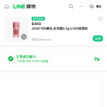
筆記
限時加碼
$460
JOOCYEE酵色 多用霜4.5g C100格雷粉
搶購
屈臣氏Watsons
訂單成立賺2%
9
點
下單享LINE POINTS點數