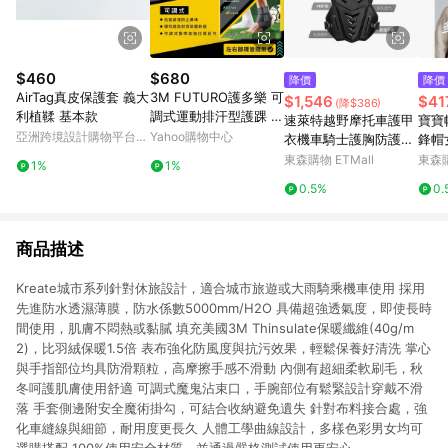
$460
$680
降價
降價
AirTag真皮保護套 義大
3M FUTURO護多樂 可
$1,546
$41
(降$386)
利植鞣 基本款
調式運動排汗型護踝 運
速萊特越野摩托車護甲
寶寶
動護踝 運動護具
亞洲跨境設計購物平台
Yahoo購物中心
衣機車騎士護胸防護裝
鋒帽
Pinkoi
備賽車防摔鎧甲護具
頭帽
東森購物 ETMall
東森購
1%
1%
0.5%
0.
商品描述
Kreate城市系列針對休旅設計，適合城市旅遊或大雨騎乘機車使用 採用
先進防水透濕薄膜，防水係數5000mm/H2O 具備超強透氣度，即使長時
間使用，肌膚不悶熱或黏膩 填充美國3M Thinsulate保暖纖維(40g/m
2)，比羽絨保暖1.5倍 表布強化防風度與抗污效果，輕鬆保養好清洗 掌心
與手指部位均具防滑顆粒，高摩擦手感不滑動 內側有超細柔軟刷毛，秋
冬呵護肌膚使用舒適 可調式魔鬼沾束口，手腕部位有鬆緊設計穿戴不滑
落 手套側邊附安全魔術掛勾，可結合收納避免遺失 針對布料接合處，強
化車縫線與細節，耐用度更長久 人體工學曲線設計，多樣色彩男女均可