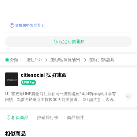
價格趨勢怎麼看？
設定到價通知
分類：
運動戶外
運動鞋/服飾/配件
運動手套/護具
citiesocial 找 好東西
(1) 需透過LINE購物前往並在同一瀏覽器於24小時內結帳才享有
回饋，點數將於廠商出貨後30天前後發送。 (2) 請注意：透過
APP購買不具LINE POINTS返點資格。
相似商品
熱銷排行榜
商品描述
相似商品