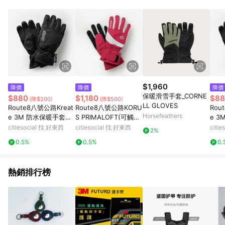
$1,960
降價
降價
降價
保暖滑雪手套_CORNE
$880
$1,180
$88
(降$200)
(降$500)
LL GLOVES
Route8八號公路Kreat
Route8八號公路KORU
Rou
Horsefeathers
e 3M 防水保暖手套
S PRIMALOFT(可觸控
e 
(兩色可選) 黑色XL
滑屏)防水保暖手套 (絢
(兩
citiesocial 找 好東西
citiesocial 找 好東西
citi
2%
麗紅) L
0.5%
0.5%
0.
熱銷排行榜