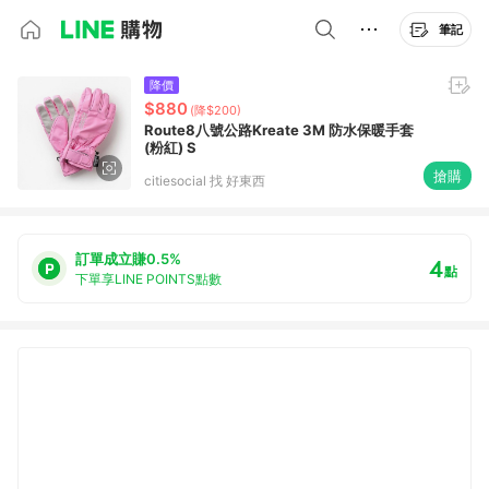
筆記
降價
$880
(降$200)
Route8八號公路Kreate 3M 防水保暖手套
(粉紅) S
搶購
citiesocial 找 好東西
訂單成立賺0.5%
4
點
下單享LINE POINTS點數