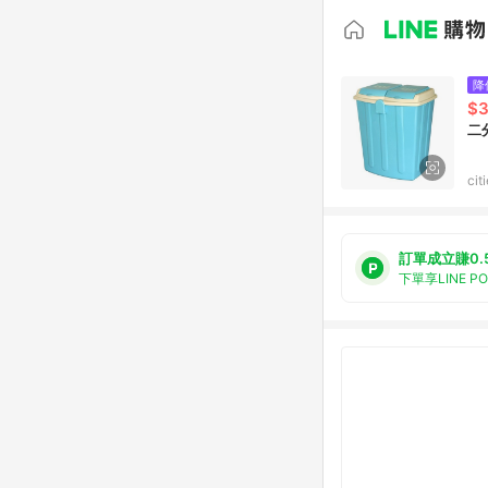
降
$3
二
ci
訂單成立賺0.
下單享LINE P