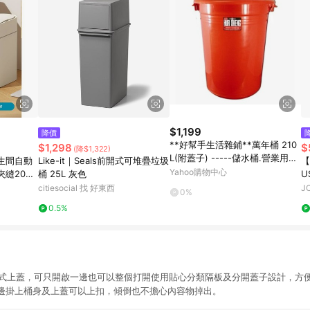
$1,199
降價
**好幫手生活雜鋪**萬年桶 210
$1,298
$
(降$1,322)
L(附蓋子) -----儲水桶.營業用垃
生間自動
Like-it｜Seals前開式可堆疊垃圾
【
圾桶.萬能桶
Yahoo購物中心
縫2025
桶 25L 灰色
U
citiesocial 找 好東西
J
0%
0.5%
蓋式上蓋，可只開啟一邊也可以整個打開使用貼心分類隔板及分開蓋子設計，方
邊掛上桶身及上蓋可以上扣，傾倒也不擔心內容物掉出。