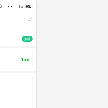
筆記
搶購
15
點