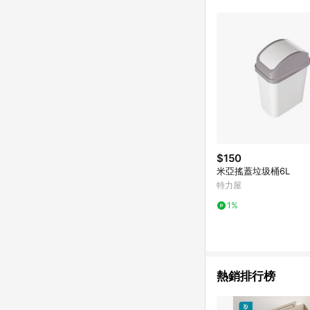
$150
米亞搖蓋垃圾桶6L
特力屋
1%
熱銷排行榜