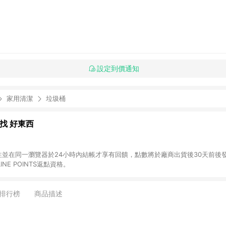
設定到價通知
家用清潔
垃圾桶
al 找 好東西
前往並在同一瀏覽器於24小時內結帳才享有回饋，點數將於廠商出貨後30天前後發送。 (2
NE POINTS返點資格。
排行榜
商品描述