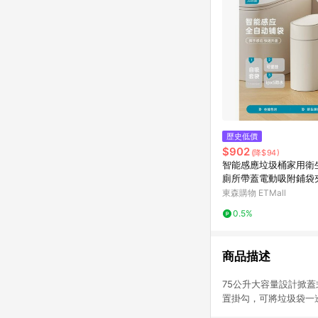
歷史低價
$902
(降$94)
智能感應垃圾桶家用衛
廁所帶蓋電動吸附鋪袋夾
新款
東森購物 ETMall
0.5%
商品描述
75公升大容量設計掀
置掛勾，可將垃圾袋一