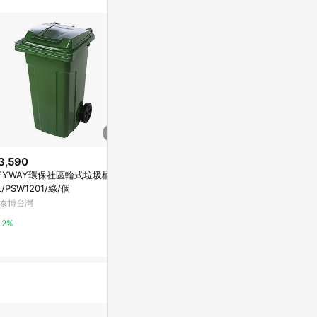
3,590
$3,614
降價
EYWAY環保社區輪式垃圾桶12
[COSCO代購6] D156645 Rubb
$1,251
(降$68
L/PSW1201/綠/個
ermaid Commercial Products
TONBO 戶
靠牆壁掛式垃圾桶
泰博台灣
台灣樂天市場
45L米色
特力屋
2%
3%
0%