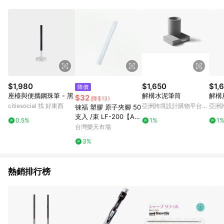
$1,980
$1,650
$1,
降價
座檯與便攜鋼珠筆 - 黑
解構水泥筆筒
解構
$32
(降$13)
citiesocial 找 好東西
亞洲跨境設計購物平台
亞洲
徠福 塑膠 原子夾腳 50
Pinkoi
Pinko
支入 /束 LF-200【AP
0.5%
1%
1
P滿額下單10%點數(單
台灣樂天市場
一帳號最高1000點)】
3%
8/31止
熱銷排行榜