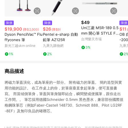
$49
降價
降價
降價
Uni三菱 M5R-189 0.5
$19,900
$26
$11
(降$2,000)
(降$9)
mm 開心筆 STYLE FIT
Dyson PencilVac™ Flu
Pentel e-sharp 自動
OB 
自動鉛筆筆芯 自動筆芯
台灣樂天市場
ffycones 筆
鉛筆 AZ125R
-20
開心筆用筆芯【APP滿
新光三越skm online
九乘九購物網
九乘
3%
額下單10%點數(單一帳
1%
2%
2
號最高1500點)】8/31
止
商品描述
將磁力筆蓋演化，成為筆座的一部分。 附有磁力的筆蓋。 簡約造型與實
用功能的設計。 在工作桌上的你，於筆座垂直拿起筆身，便可直接書
寫。 而當傾側筆身，筆蓋與筆身隨即結合，瞬間變成便攜筆，跟你走出
工作間。。 筆芯採用德國Schneider 0.5mm 黑色墨水，兼容部份國際規
格鋼珠筆芯（例如Faber-Castell 148730、Schmidt 888、Pilot LG2RF
-8EF）及無印良品的啫喱芯。
LINE 購物是匯集購物情報與商品資訊的整合性平台，並依購物情報中的趨勢與