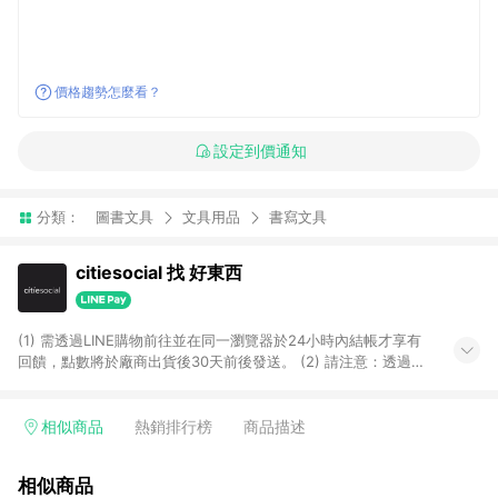
價格趨勢怎麼看？
設定到價通知
分類：
圖書文具
文具用品
書寫文具
citiesocial 找 好東西
(1) 需透過LINE購物前往並在同一瀏覽器於24小時內結帳才享有
回饋，點數將於廠商出貨後30天前後發送。 (2) 請注意：透過
APP購買不具LINE POINTS返點資格。
相似商品
熱銷排行榜
商品描述
相似商品