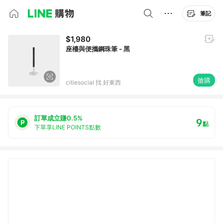
筆記
$1,980
座檯與便攜鋼珠筆 - 黑
搶購
citiesocial 找 好東西
訂單成立賺0.5%
9
點
下單享LINE POINTS點數