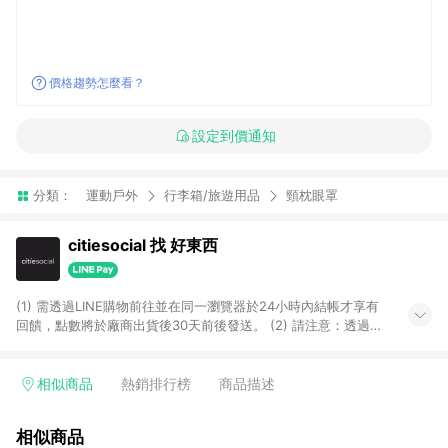
價格趨勢怎麼看？
設定到價通知
分類：
運動戶外
行李箱/旅遊用品
頸枕眼罩
citiesocial 找 好東西
(1) 需透過LINE購物前往並在同一瀏覽器於24小時內結帳才享有
回饋，點數將於廠商出貨後30天前後發送。 (2) 請注意：透過
APP購買不具LINE POINTS返點資格。
相似商品
熱銷排行榜
商品描述
相似商品