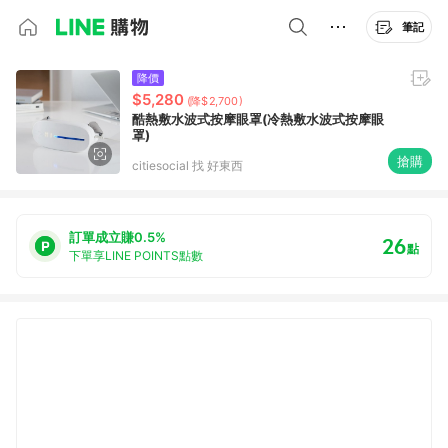
筆記
降價
$5,280
(降$2,700)
酷熱敷水波式按摩眼罩(冷熱敷水波式按摩眼
罩)
搶購
citiesocial 找 好東西
訂單成立賺0.5%
26
點
下單享LINE POINTS點數