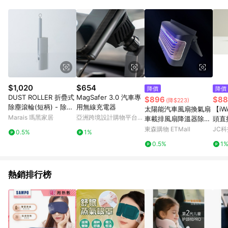
$1,020
$654
降價
降價
DUST ROLLER 折疊式
MagSafer 3.0 汽車專
$896
$88
(降$223)
除塵滾輪(短柄) - 除塵
用無線充電器
太陽能汽車風扇換氣扇
【iW
滾輪1入(短)＋補充紙10
Marais 瑪黑家居
亞洲跨境設計購物平台
車載排風扇降溫器除味
頭直
捲
Pinkoi
散熱器USB手機充電
東森購物 ETMall
JC科
0.5%
1%
0.5%
1
熱銷排行榜