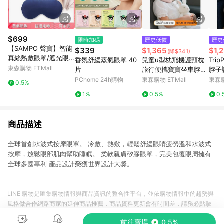
$699
限時加碼
歷史低價
歷史
【SAMPO 聲寶】智能
$339
$1,365
$1,
(降$341)
真絲熱敷眼罩/遮光眼
香氛舒緩蒸氣眼罩 40
兒童u型枕飛機護頸枕
Tri
罩/蒸氣眼罩(HQ-Z22Y
東森購物 ETMall
片
旅行便攜寶寶坐車脖枕
脖子
1L)
脖子枕頭護頸必備u形
攜坐
PChome 24h購物
東森購物 ETMall
東森購
0.5%
枕
1%
0.5%
0.
商品描述
全球首創水波式按摩眼罩。 冷敷、熱敷，輕鬆舒緩眼睛疲勞溫和水波式
按摩，放鬆眼部肌肉幫助睡眠。 柔軟親膚矽膠眼罩，完美包覆眼周擁有
全球多國專利 產品設計榮獲世界設計大獎。
LINE 購物是匯集購物情報與商品資訊的整合性平台，並依購物情報中的趨勢與
風格做合作網路商家的延伸商品推薦，商品資料更新會有時間差，請務必點擊
商品至各合作網路商家，確認現售價與購物條件，一切資訊以合作廠商網頁為
前往賣場
0.5%
準。