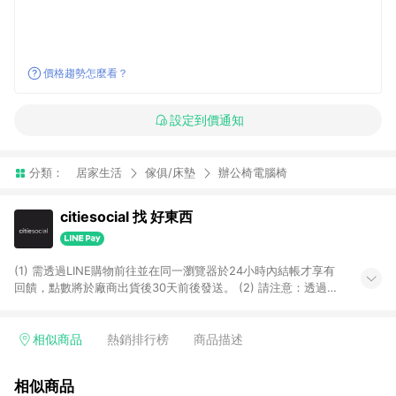
價格趨勢怎麼看？
設定到價通知
分類：
居家生活
傢俱/床墊
辦公椅電腦椅
citiesocial 找 好東西
(1) 需透過LINE購物前往並在同一瀏覽器於24小時內結帳才享有
回饋，點數將於廠商出貨後30天前後發送。 (2) 請注意：透過
APP購買不具LINE POINTS返點資格。
相似商品
熱銷排行榜
商品描述
相似商品