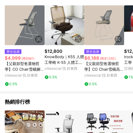
$12,800
$12
歷史低價
歷史低價
KnowBody｜K55 人體
iroc
$4,999
$6,188
(降$981)
(降$1,092)
工學椅 K-55 人體工學
工學
【父親節型爸選物哲
【父親節型爸選物哲
椅-卡其
色
citiesocial 找 好東西
亞洲
學】CO Chair雪橇腳｜
學】CO Chair雪橇高腳
Pinko
協作空間辦公椅 灰色
｜協作空間辦公椅 綠色
citiesocial 找 好東西
citiesocial 找 好東西
0.5%
1
0.5%
0.5%
熱銷排行榜