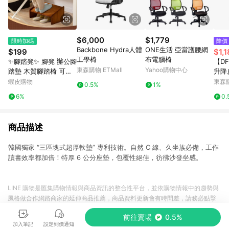
$6,000
$1,779
限時加碼
降價
Backbone Hydra人體
ONE生活 亞當護腰網
$199
$1,1
工學椅
布電腦椅
✨腳踏凳✨ 腳凳 辦公腳
【D
東森購物 ETMall
Yahoo購物中心
踏墊 木質腳踏椅 可調
升降
腳凳 三段式調整 腳底
蝦皮購物
東森購
0.5%
1%
支撐墊 小孩穿鞋椅 沙
6%
0.
發墊腳板 桌上收納架
多用途腳
商品描述
韓國獨家 “三區塊式超厚軟墊” 專利技術。自然 C 線、久坐族必備，工作
讀書效率都加倍！特厚 6 公分座墊，包覆性絕佳，彷彿沙發坐感。
LINE 購物是匯集購物情報與商品資訊的整合性平台，並依購物情報中的趨勢與
風格做合作網路商家的延伸商品推薦，商品資料更新會有時間差，請務必點擊
商品至各合作網路商家，確認現售價與購物條件，一切資訊以合作廠商網頁為
前往賣場
0.5%
準。
加入筆記
設定到價通知