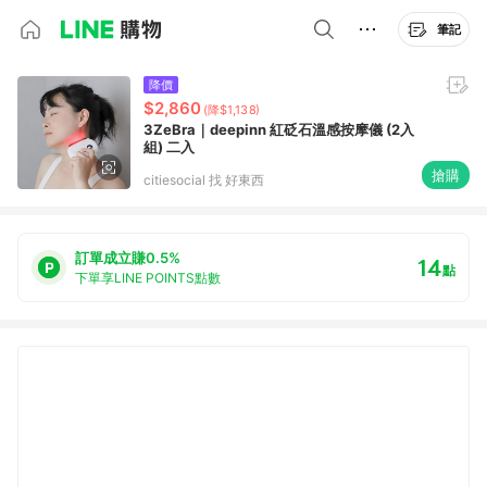
筆記
降價
$2,860
(降$1,138)
3ZeBra｜deepinn 紅砭石溫感按摩儀 (2入
組) 二入
搶購
citiesocial 找 好東西
訂單成立賺0.5%
14
點
下單享LINE POINTS點數