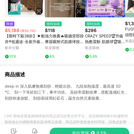
$1,
降價
限時加碼
限時加碼
FUG
$5,188
$118
$296
(降$6,792)
頭部按摩
【限時下殺38折】★船
強力推薦🔥吸牆背部按
CRAZY SPEED🏆升級
(電
東森購
井®低週波-全新升級12
摩器吸附式筋膜球按摩
熱敷震動 筋膜球🏆吸
筋膜
程式酸痛按摩機放鬆舒
球頸膜放鬆深度背部肌
附式筋膜球 筋膜球 放
船井生醫
蝦皮購物
蝦皮購物
0.
頭皮S
緩不間斷組
肉足底經絡8flq
鬆球 刺刺球 穴位按摩
10%
4%
5.6%
器 肌肉放鬆 足底按摩
電動
商品描述
deep in 深入肌膚無痛刮痧，輕鬆出痧。 九段加熱溫度，最高達 50
℃。 刮一下等於刮三下，事半功倍。 高頻率震動按摩，搭配溫感紅光，
刮痧快速放鬆。 刮痧面採用紅砭石，蘊含自然元素能量。
LINE 購物是匯集購物情報與商品資訊的整合性平台，並依購物情報中的趨勢與
風格做合作網路商家的延伸商品推薦，商品資料更新會有時間差，請務必點擊
商品至各合作網路商家，確認現售價與購物條件，一切資訊以合作廠商網頁為
前往賣場
0.5%
準。