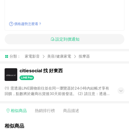
價格趨勢怎麼看？
設定到價通知
分類：
家電影音
美容/健康家電
按摩器
citiesocial 找 好東西
(1) 需透過LINE購物前往並在同一瀏覽器於24小時內結帳才享有
回饋，點數將於廠商出貨後30天前後發送。 (2) 請注意：透過
APP購買不具LINE POINTS返點資格。
相似商品
熱銷排行榜
商品描述
相似商品