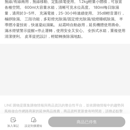
無線/有線兩用，無線移動、定點插電使用。 1.2kg輕量小體積，可放置
各種空間。 600ml大容量水箱，清晰可見水位高度。 180ml每日除濕
量，適用於3~5坪。 充滿電後，25-30小時連續使用。 35dB輕音運行，
極靜除濕。 三段功能，多彩燈光除濕/固定燈光除濕/熄燈睡眠除濕。 半
導體冷凝技術，快速凝結濕氣。 結霜時自動啟用，延長機體使用壽命。
滿水燈號警示提醒+停止運轉，使用安全又安心。 全拆式水箱，重複使用
清潔便利。 皮革提把設計，輕鬆轉換除濕地點。
LINE 購物是匯集購物情報與商品資訊的整合性平台，並依購物情報中的趨勢與
風格做合作網路商家的延伸商品推薦，商品資料更新會有時間差，請務必點擊
商品至各合作網路商家，確認現售價與購物條件，一切資訊以合作廠商網頁為
商品已停售
準。
加入筆記
設定到價通知