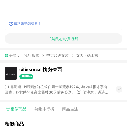
價格趨勢怎麼看？
設定到價通知
分類：
流行服飾
中大尺碼女裝
女大尺碼上衣
citiesocial 找 好東西
(1) 需透過LINE購物前往並在同一瀏覽器於24小時內結帳才享有
回饋，點數將於廠商出貨後30天前後發送。 (2) 請注意：透過
APP購買不具LINE POINTS返點資格。
相似商品
熱銷排行榜
商品描述
相似商品