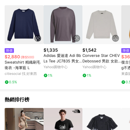
$1,335
$1,542
降價
降價
Adidas 愛迪達 Adi Bb
Converse Star CHEV
$2,880
$36
(降$500)
Ls Tee JC7835 男女
Debossed 男款 女款
Sweatshirt 精織刷毛
復古
長袖上衣 休閒長袖 灰
灰色 休閒 圓領 長袖 10
Yahoo購物中心
Yahoo購物中心
衛衣 -海軍藍 L
g不
褐紫 純棉
027307-A01
袖T
citiesocial 找 好東西
東森購
1%
1%
底
0.5%
0.
熱銷排行榜