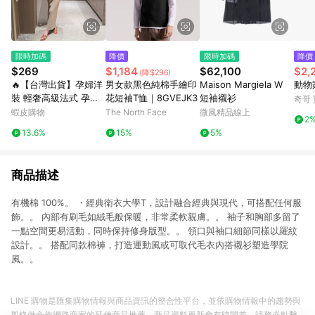
限時加碼
降價
限時加碼
降價
$269
$1,184
$62,100
$2,
(降$296)
🔥【台灣出貨】孕婦洋
男女款黑色純棉手繪印
Maison Margiela W
動物
裝 輕奢高級法式 孕婦
花短袖T恤｜8GVEJK3
短袖襯衫
奇哥
連衣裙 夏季新款 氣質
蝦皮購物
The North Face
微風精品線上
2
修身 潮媽遮肉 精緻針
13.6%
15%
5%
織長裙 修身孕婦長裙
無袖薄款裙
商品描述
有機棉 100%。 ・經典衛衣大學T，設計融合經典與現代，可搭配任何服
飾。。 內部有刷毛如絨毛般保暖，非常柔軟親膚。。 袖子和胸部多留了
一點空間更易活動，同時保持修身版型。。 領口與袖口細節同樣以羅紋
設計。。 搭配同款棉褲，打造運動風或可取代毛衣內搭襯衫塑造學院
風。。
LINE 購物是匯集購物情報與商品資訊的整合性平台，並依購物情報中的趨勢與
風格做合作網路商家的延伸商品推薦，商品資料更新會有時間差，請務必點擊