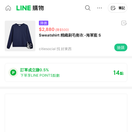
筆記
降價
$2,880
(降$500)
Sweatshirt 精織刷毛衛衣 -海軍藍 S
搶購
citiesocial 找 好東西
訂單成立賺0.5%
14
點
下單享LINE POINTS點數