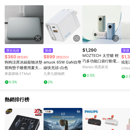
$1,290
歷史低價
降價
降價
MOZTECH 太空艙 輕
$360
$899
$1,
(降$89)
(降$250)
巧多功能口袋行動電源
狗狗涼席冰絲寵物冰墊
amuok 65W GaN自帶
炫彩
- LIGHTNING-冰河白
Marais 瑪黑家居
窩狗墊子睡覺用夏天可
線快充頭-白色
citi
拆洗貓咪夏季涼墊降溫
東森購物 ETMall
九乘九購物網
0.5%
0.
0.5%
2%
熱銷排行榜