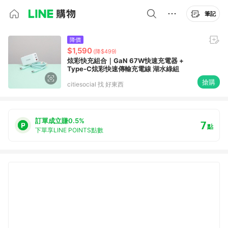
筆記
降價
$1,590
(降$499)
炫彩快充組合｜GaN 67W快速充電器 +
Type-C炫彩快速傳輸充電線 湖水綠組
搶購
citiesocial 找 好東西
訂單成立賺0.5%
7
點
下單享LINE POINTS點數