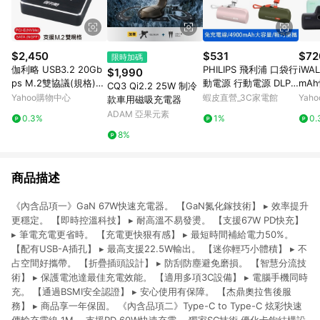
$2,450
$531
$72
限時加碼
伽利略 USB3.2 20Gb
PHILIPS 飛利浦 口袋行
iWA
$1,990
ps M.2雙協議(規格)
動電源 行動電源 DLP2
mA
CQ3 Qi2.2 25W 制冷
對拷(拷貝)機 (DMC32
550 現貨 廠商直送
口袋電
Yahoo購物中心
蝦皮直營_3C家電館
Yah
款車用磁吸充電器
2D)
htni
ADAM 亞果元素
0.3%
1%
0.
8%
商品描述
《內含品項一》GaN 67W快速充電器。 【GaN氮化鎵技術】 ▸ 效率提升
更穩定。 【即時控溫科技】 ▸ 耐高溫不易發燙。 【支援67W PD快充】
▸ 筆電充電更省時。 【充電更快狠有感】 ▸ 最短時間補給電力50%。
【配有USB-A插孔】 ▸ 最高支援22.5W輸出。 【迷你輕巧小體積】 ▸ 不
占空間好攜帶。 【折疊插頭設計】 ▸ 防刮防塵避免磨損。 【智慧分流技
術】 ▸ 保護電池達最佳充電效能。 【適用多項3C設備】 ▸ 電腦手機同時
充。 【通過BSMI安全認證】 ▸ 安心使用有保障。 【杰鼎奧拉售後服
務】 ▸ 商品享一年保固。 《內含品項二》Type-C to Type-C 炫彩快速