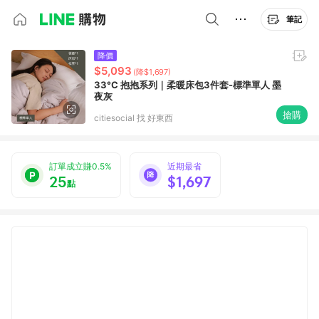
筆記
降價
$5,093
(降$1,697)
33°C 抱抱系列｜柔暖床包3件套-標準單人 墨
夜灰
搶購
citiesocial 找 好東西
訂單成立賺0.5%
近期最省
25
$1,697
點