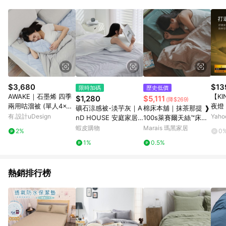
$3,680
$13
限時加碼
歷史低價
AWAKE｜石墨烯 四季
【KI
$1,280
$5,111
(降$269)
兩用咕溜被 (單人4x7
夜燈 
礦石涼感被-淡芋灰｜A
棉床本舖｜抹茶那提 ❱
呎)
有.設計uDesign
Yah
nD HOUSE 安庭家居
100s萊賽爾天絲™床包
涼被
+兩用被 - S4單人床包
蝦皮購物
Marais 瑪黑家居
2%
0
+兩用被組/含枕套
1%
0.5%
熱銷排行榜