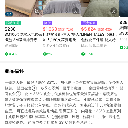
$29
限時加碼
降價
歷史低價
羅蘭R
$230
$1,060
$5,824
(降$1,720)
(降$1,456)
絲/
3M100%防水床包式保
床包被套組-單人/雙人/
LINEN TALES 亞麻床
被 台
Anna
潔墊 3M吸濕排汗專利
加大/ 60支萊賽爾天絲
包枕套三件組 雙人特大
ocel
技術處理 台灣製 單人/
/ 芝麻霧灰 台灣製
鼠尾草綠
蝦皮購物
DUYAN 竹漾寢飾
Marais 瑪黑家居
5
雙人/加大/特大/床單/
4.4%
5%
0.5%
床包組/床包 亞汀 奶茶
色
商品描述
一覺到天亮！最好入眠的 33°C。 初代創下台灣棉被集資紀錄，至今無人
超越。 雙面被套①｜冬季石墨烯，夏季竹纖維，一翻面零時差換季！ 雙
面被套②｜套上 33°C 被套，免換棉被也能享受雙面設計！柔暖床包｜
鑽入被窩像在擁抱雲朵，每晚都想賴床多一點。 柔暖枕頭套｜親膚柔軟
的材質，令人輕鬆沉入夢鄉。 自然舒眠色彩、無車線設計，講究視覺和
諧度。 可直接機洗有效告別螨蟲 睡得更安心！內容物：33°C 抱抱系列
｜柔暖床包3件套-標準單人（抱抱被套＋床包＋枕套*1）、原生未染色
防塵收納袋。 想看更多？點此看 33°C 寢具全系列！。