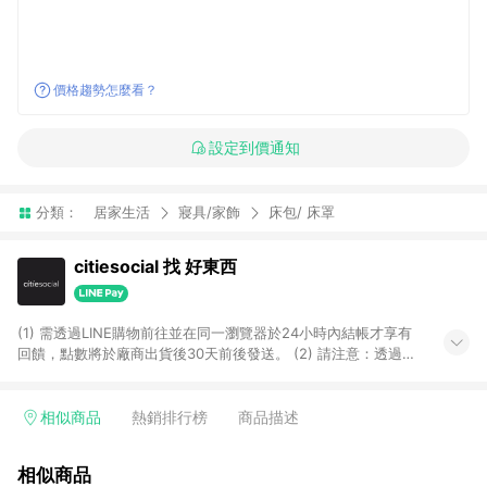
價格趨勢怎麼看？
設定到價通知
分類：
居家生活
寢具/家飾
床包/ 床罩
citiesocial 找 好東西
(1) 需透過LINE購物前往並在同一瀏覽器於24小時內結帳才享有
回饋，點數將於廠商出貨後30天前後發送。 (2) 請注意：透過
APP購買不具LINE POINTS返點資格。
相似商品
熱銷排行榜
商品描述
相似商品