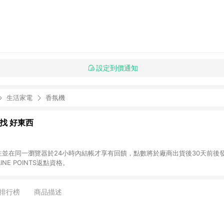
設定到價通知
生活家電
香氛機
al 找 好東西
前往並在同一瀏覽器於24小時內結帳才享有回饋，點數將於廠商出貨後30天前後發送。 (2
NE POINTS返點資格。
排行榜
商品描述