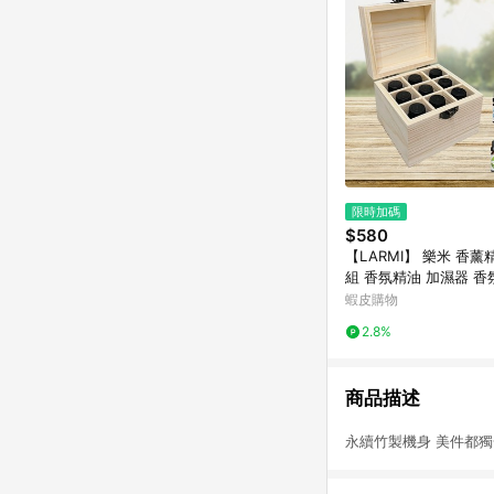
限時加碼
$580
【LARMI】 樂米 香
組 香氛精油 加濕器 香
精油 香薰油 水氧機 精
蝦皮購物
溶性精油
2.8%
商品描述
永續竹製機身 美件都獨