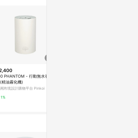
2,400
降價
降價
00 PHANTOM - 行動無水香氛
$1,000
$4,990
(降$5,000)
(降$
(精油霧化機)
2W投光壁燈 B48-29-73554
Blueair 325
洲跨境設計購物平台 Pinkoi
淨機
YP燈飾
hengstyle
1%
5%
0.5%