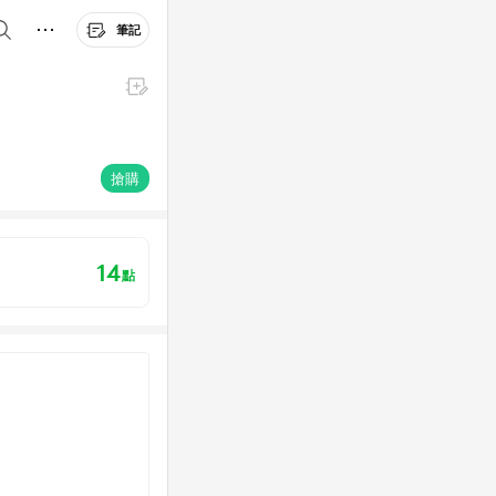
筆記
搶購
14
點