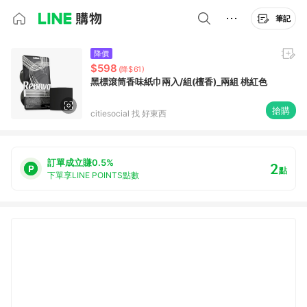
筆記
降價
$598
(降$61)
黑標滾筒香味紙巾兩入/組(檀香)_兩組 桃紅色
搶購
citiesocial 找 好東西
訂單成立賺0.5%
2
點
下單享LINE POINTS點數