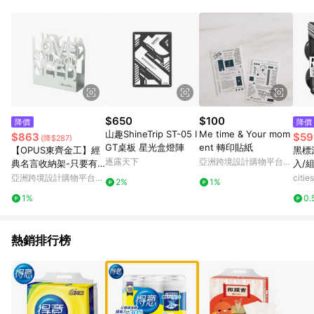
$650
$100
降價
降價
山趣ShineTrip ST-05 I
Me time & Your mom
$863
$59
(降$287)
GT桌板 星光盒燈陣
ent 轉印貼紙
【OPUS東齊金工】經
黑標
逐露天下
亞洲跨境設計購物平台
典名言收納架-只要有
入/組
Pinkoi
愛(白) 金屬紙巾收納架
亞洲跨境設計購物平台
citi
2%
1%
Pinkoi
1%
0.
熱銷排行榜