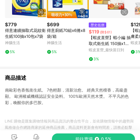
$779
$699
$12
歷史低價
得意連續抽取式花紋衛
得意廚紙70組x6捲x8
【蝦
$119
(降$61)
生紙100抽x10包x7袋
袋/箱
膚柔
【蝦皮直營】蝦小編 抽
FC-
神腦生活
神腦生活
蝦皮
取式衛生紙 150抽x12
取衛
包/串 揪探吉 柔軟 居家
蝦皮直營_最快當日到
5%
5%
3
3%
商品描述
南歐彩色香氛衛生紙。 7色輕顏，清新治愈。 經典天然檀香，高級盡
顯。 歐洲權威機構認証安全染料。 100%歐洲天然木漿。 不平凡的色
彩，喚醒你的多巴胺。
LINE 購物是匯集購物情報與商品資訊的整合性平台，並依購物情報中的趨勢與
風格做合作網路商家的延伸商品推薦，商品資料更新會有時間差，請務必點擊
商品至各合作網路商家，確認現售價與購物條件，一切資訊以合作廠商網頁為
前往賣場
0.5%
準。